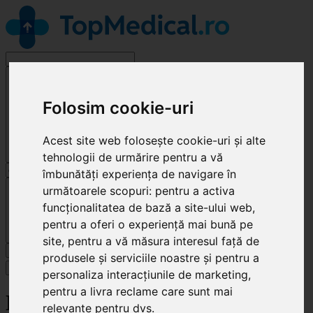
Alege o specialitate
Folosim cookie-uri
Acest site web folosește cookie-uri și alte
tehnologii de urmărire pentru a vă
îmbunătăți experiența de navigare în
Cluj-Napoca
următoarele scopuri:
pentru a activa
funcționalitatea de bază a site-ului web
,
pentru a oferi o experiență mai bună pe
site
,
pentru a vă măsura interesul față de
Caută
produsele și serviciile noastre și pentru a
Specialități
personaliza interacțiunile de marketing
,
pentru a livra reclame care sunt mai
Happy Dragon Vet
relevante pentru dvs
.