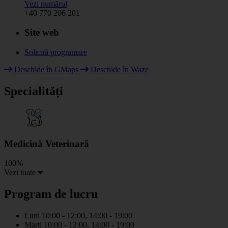
Vezi numărul
+40 770 206 201
Site web
Solicită programare
Leaflet
|
© HOT OpenStreetMap Team & contributors
Deschide în GMaps
Deschide în Waze
+
Specialități
−
Medicină Veterinară
100%
Vezi toate
Program de lucru
Luni
10:00 - 12:00, 14:00 - 19:00
Marti
10:00 - 12:00, 14:00 - 19:00