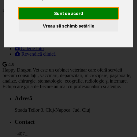
Ultima actualizare: 03.06.2025
Sunt de acord
Descriere
Vreau să schimb setările
Specialități
Orar
Prețuri
Programare
Galerie foto
Revendică clinică
4.9
Happy Dragon Vet este un cabinet veterinar care oferă servicii
precum consultații, vaccinări, deparazitări, microcipare, pașapoarte,
analize, chirurgie, stomatologie, ecografie, radiologie și internare.
Echipa are grijă de fiecare animal cu profesionalism și atenție.
Adresă
Strada Teilor 3, Cluj-Napoca, Jud. Cluj
Contact
+407...