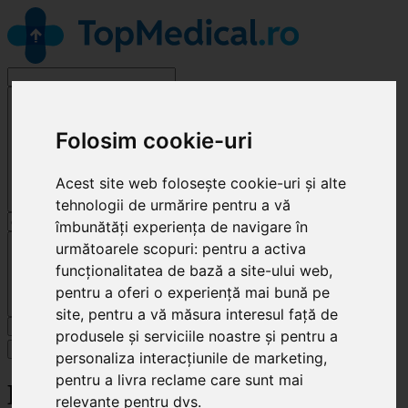
Alege o specialitate
Folosim cookie-uri
Acest site web folosește cookie-uri și alte
tehnologii de urmărire pentru a vă
îmbunătăți experiența de navigare în
Cluj-Napoca
următoarele scopuri:
pentru a activa
funcționalitatea de bază a site-ului web
,
pentru a oferi o experiență mai bună pe
site
,
pentru a vă măsura interesul față de
Caută
produsele și serviciile noastre și pentru a
Specialități
personaliza interacțiunile de marketing
,
pentru a livra reclame care sunt mai
Energy Vet
relevante pentru dvs
.