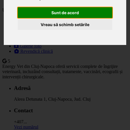
Ultima actualizare: 16.05.2025
Sunt de acord
Descriere
Vreau să schimb setările
Specialități
Orar
Prețuri
Programare
Galerie foto
Revendică clinică
5
Energy Vet din Cluj-Napoca oferă servicii complete de îngrijire
veterinară, incluzând consultații, tratamente, vaccinări, ecografii și
intervenții chirurgicale.
Adresă
Aleea Detunata 1, Cluj-Napoca, Jud. Cluj
Contact
+407...
Vezi numărul