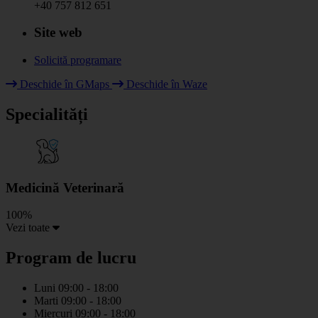
+40 757 812 651
Site web
Solicită programare
Leaflet
|
© HOT OpenStreetMap Team & contributors
Deschide în GMaps
Deschide în Waze
+
Specialități
−
Medicină Veterinară
100%
Vezi toate
Program de lucru
Luni
09:00 - 18:00
Marti
09:00 - 18:00
Miercuri
09:00 - 18:00