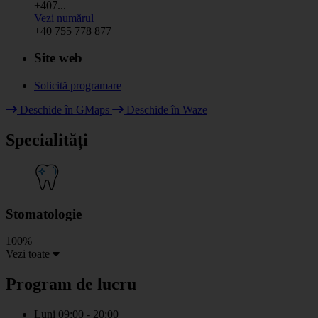
+407...
Vezi numărul
+40 755 778 877
Site web
Solicită programare
Leaflet
|
© HOT OpenStreetMap Team & contributors
Deschide în GMaps
Deschide în Waze
+
Specialități
−
Stomatologie
100%
Vezi toate
Program de lucru
Luni
09:00 - 20:00