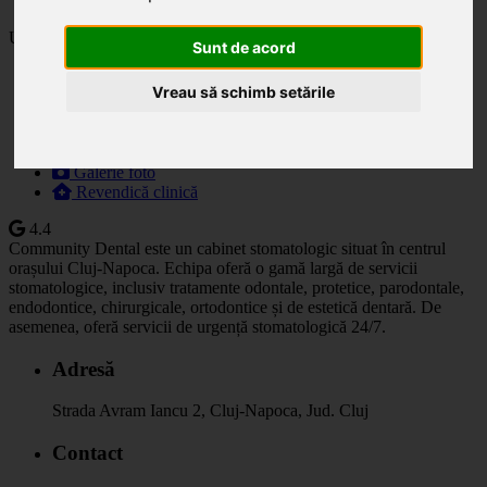
Ultima actualizare: 05.06.2025
Sunt de acord
Descriere
Vreau să schimb setările
Specialități
Orar
Prețuri
Programare
Galerie foto
Revendică clinică
4.4
Community Dental este un cabinet stomatologic situat în centrul
orașului Cluj-Napoca. Echipa oferă o gamă largă de servicii
stomatologice, inclusiv tratamente odontale, protetice, parodontale,
endodontice, chirurgicale, ortodontice și de estetică dentară. De
asemenea, oferă servicii de urgență stomatologică 24/7.
Adresă
Strada Avram Iancu 2, Cluj-Napoca, Jud. Cluj
Contact