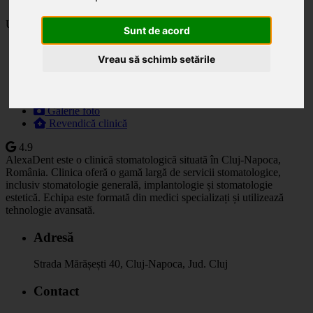
Ultima actualizare: 01.07.2025
Sunt de acord
Descriere
Vreau să schimb setările
Specialități
Orar
Prețuri
Programare
Galerie foto
Revendică clinică
4.9
AlexaDent este o clinică stomatologică situată în Cluj-Napoca,
România. Clinica oferă o gamă largă de servicii stomatologice,
inclusiv stomatologie generală, implantologie și stomatologie
estetică. Echipa este formată din medici specializați și utilizează
tehnologie avansată.
Adresă
Strada Mărășești 40, Cluj-Napoca, Jud. Cluj
Contact