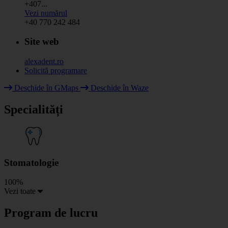
+407...
Vezi numărul
+40 770 242 484
Site web
alexadent.ro
Solicită programare
Leaflet
|
© HOT OpenStreetMap Team & contributors
Deschide în GMaps
Deschide în Waze
+
Specialități
−
Stomatologie
100%
Vezi toate
Program de lucru