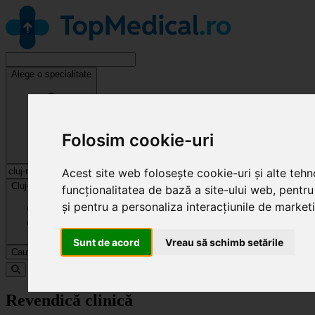
Alege o specialitate
Folosim cookie-uri
Acest site web folosește cookie-uri și alte teh
Cluj-Napoca
funcționalitatea de bază a site-ului web
,
pentru
și pentru a personaliza interacțiunile de market
Sunt de acord
Vreau să schimb setările
Caută
Specialități
Revendică clinică