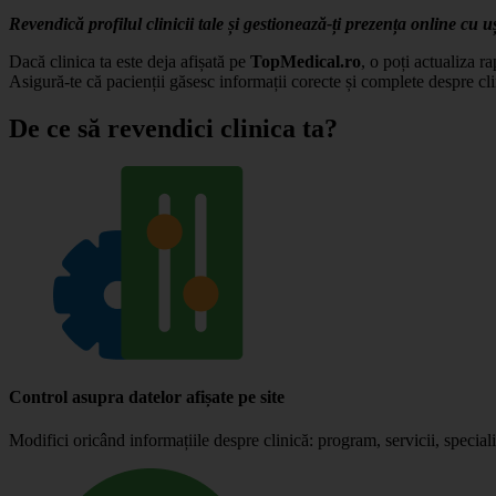
Revendică profilul clinicii tale și gestionează-ți prezența online cu u
Dacă clinica ta este deja afișată pe
TopMedical.ro
, o poți actualiza r
Asigură-te că pacienții găsesc informații corecte și complete despre cli
De ce să revendici clinica ta?
Control asupra datelor afișate pe site
Modifici oricând informațiile despre clinică: program, servicii, specialiș