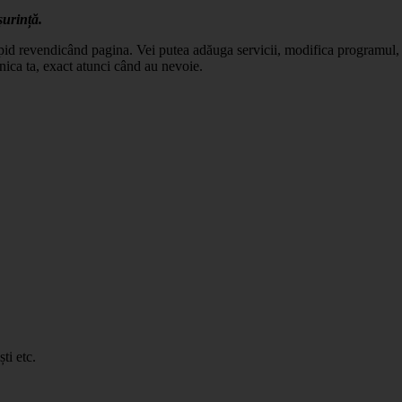
șurință.
apid revendicând pagina. Vei putea adăuga servicii, modifica programul, c
nica ta, exact atunci când au nevoie.
ti etc.