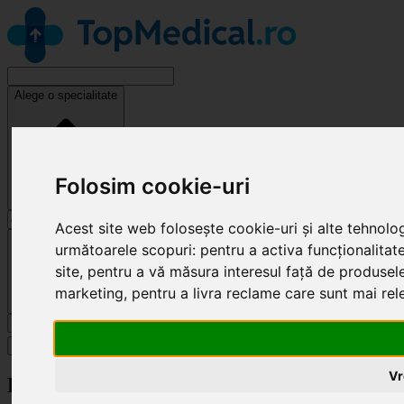
Alege o specialitate
Folosim cookie-uri
Acest site web folosește cookie-uri și alte tehnolo
Cluj-Napoca
următoarele scopuri:
pentru a activa funcționalitat
site
,
pentru a vă măsura interesul față de produsele 
marketing
,
pentru a livra reclame care sunt mai re
Caută
Specialități
Vr
Revendică clinică