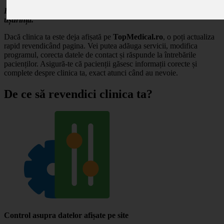
Revendică profilul clinicii tale și gestionează-ți prezența online cu
ușurință.
Dacă clinica ta este deja afișată pe
TopMedical.ro
, o poți actualiza
rapid revendicând pagina. Vei putea adăuga servicii, modifica
programul, corecta datele de contact și răspunde la întrebările
pacienților. Asigură-te că pacienții găsesc informații corecte și
complete despre clinica ta, exact atunci când au nevoie.
De ce să revendici clinica ta?
Control asupra datelor afișate pe site