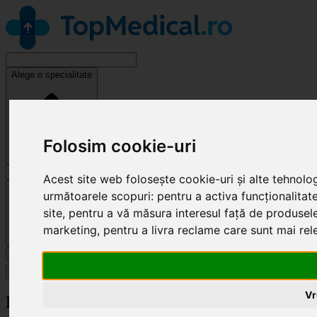
Alege o specialitate
Folosim cookie-uri
Acest site web folosește cookie-uri și alte tehnolo
Cluj-Napoca
următoarele scopuri:
pentru a activa funcționalitat
site
,
pentru a vă măsura interesul față de produsele 
marketing
,
pentru a livra reclame care sunt mai re
Caută
Specialități
Vr
Revendică clinică