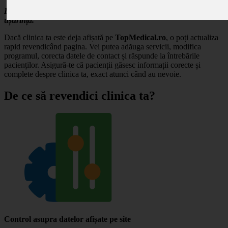
Revendică profilul clinicii tale și gestionează-ți prezența online cu
ușurință.
Dacă clinica ta este deja afișată pe
TopMedical.ro
, o poți actualiza
rapid revendicând pagina. Vei putea adăuga servicii, modifica
programul, corecta datele de contact și răspunde la întrebările
pacienților. Asigură-te că pacienții găsesc informații corecte și
complete despre clinica ta, exact atunci când au nevoie.
De ce să revendici clinica ta?
Control asupra datelor afișate pe site