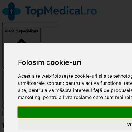
Alege o specialitate
Folosim cookie-uri
Acest site web folosește cookie-uri și alte tehnolo
Cluj-Napoca
următoarele scopuri:
pentru a activa funcționalitat
site
,
pentru a vă măsura interesul față de produsele 
marketing
,
pentru a livra reclame care sunt mai re
Caută
Specialități
Vr
Revendică clinică