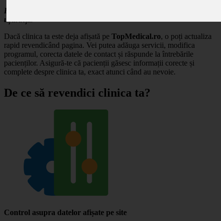
Revendică profilul clinicii tale și gestionează-ți prezența online cu
ușurință.
Dacă clinica ta este deja afișată pe
TopMedical.ro
, o poți actualiza
rapid revendicând pagina. Vei putea adăuga servicii, modifica
programul, corecta datele de contact și răspunde la întrebările
pacienților. Asigură-te că pacienții găsesc informații corecte și
complete despre clinica ta, exact atunci când au nevoie.
De ce să revendici clinica ta?
Control asupra datelor afișate pe site