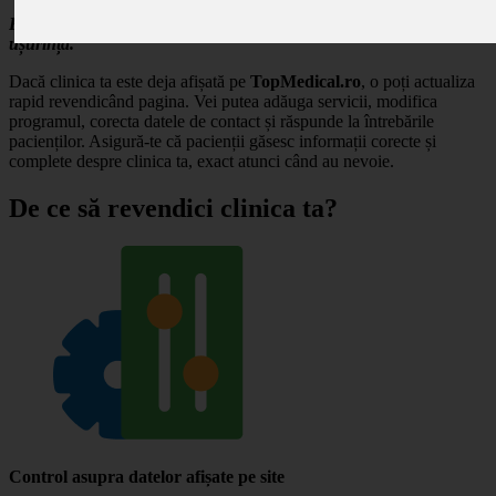
Revendică profilul clinicii tale și gestionează-ți prezența online cu
ușurință.
Dacă clinica ta este deja afișată pe
TopMedical.ro
, o poți actualiza
rapid revendicând pagina. Vei putea adăuga servicii, modifica
programul, corecta datele de contact și răspunde la întrebările
pacienților. Asigură-te că pacienții găsesc informații corecte și
complete despre clinica ta, exact atunci când au nevoie.
De ce să revendici clinica ta?
Control asupra datelor afișate pe site