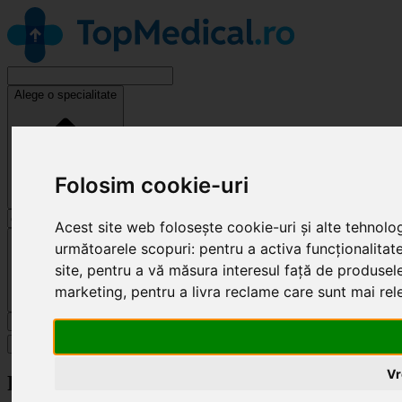
Alege o specialitate
Folosim cookie-uri
Acest site web folosește cookie-uri și alte tehnolo
Cluj-Napoca
următoarele scopuri:
pentru a activa funcționalitat
site
,
pentru a vă măsura interesul față de produsele 
marketing
,
pentru a livra reclame care sunt mai re
Caută
Specialități
Vr
Revendică clinică