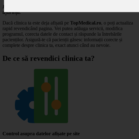
Revendică profilul clinicii tale și gestionează-ți prezența online cu
ușurință.
Dacă clinica ta este deja afișată pe
TopMedical.ro
, o poți actualiza
rapid revendicând pagina. Vei putea adăuga servicii, modifica
programul, corecta datele de contact și răspunde la întrebările
pacienților. Asigură-te că pacienții găsesc informații corecte și
complete despre clinica ta, exact atunci când au nevoie.
De ce să revendici clinica ta?
Control asupra datelor afișate pe site