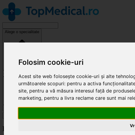
Alege o specialitate
Folosim cookie-uri
Acest site web folosește cookie-uri și alte tehnolo
Cluj-Napoca
următoarele scopuri:
pentru a activa funcționalitat
site
,
pentru a vă măsura interesul față de produsele 
marketing
,
pentru a livra reclame care sunt mai re
Caută
Specialități
Vr
Revendică clinică