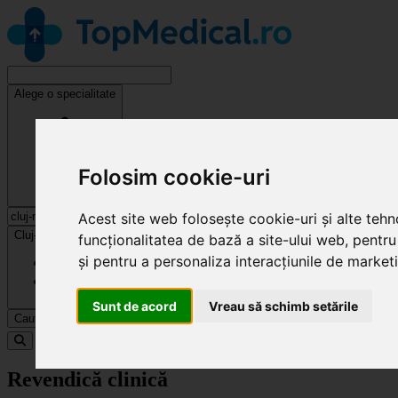
Alege o specialitate
Folosim cookie-uri
Acest site web folosește cookie-uri și alte teh
Cluj-Napoca
funcționalitatea de bază a site-ului web
,
pentru
și pentru a personaliza interacțiunile de market
Sunt de acord
Vreau să schimb setările
Caută
Specialități
Revendică clinică