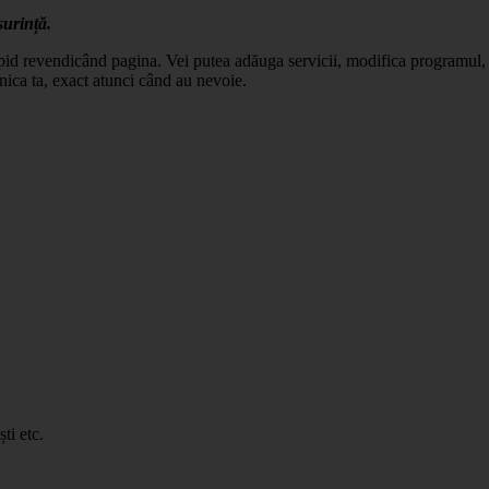
șurință.
apid revendicând pagina. Vei putea adăuga servicii, modifica programul, c
nica ta, exact atunci când au nevoie.
ti etc.