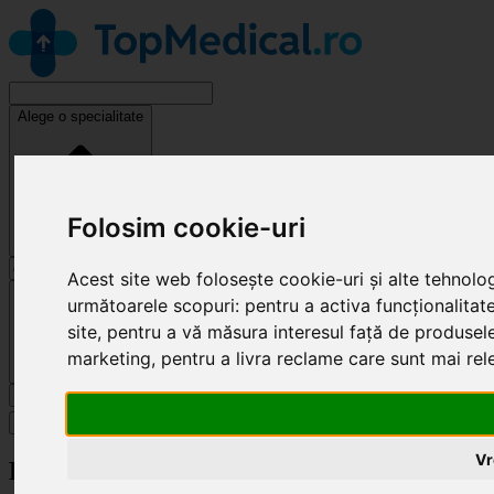
Alege o specialitate
Folosim cookie-uri
Acest site web folosește cookie-uri și alte tehnolo
Cluj-Napoca
următoarele scopuri:
pentru a activa funcționalitat
site
,
pentru a vă măsura interesul față de produsele 
marketing
,
pentru a livra reclame care sunt mai re
Caută
Specialități
Vr
Revendică clinică