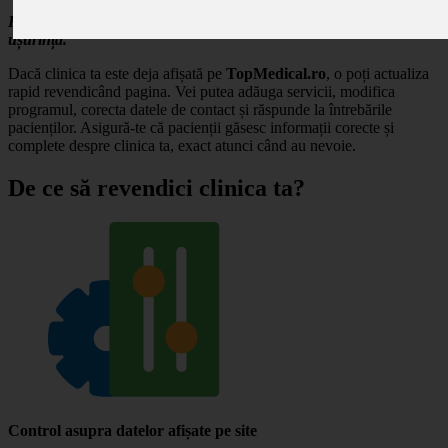
Revendică profilul clinicii tale și gestionează-ți prezența online cu
ușurință.
Dacă clinica ta este deja afișată pe
TopMedical.ro
, o poți actualiza
rapid revendicând pagina. Vei putea adăuga servicii, modifica
programul, corecta datele de contact și răspunde la întrebările
pacienților. Asigură-te că pacienții găsesc informații corecte și
complete despre clinica ta, exact atunci când au nevoie.
De ce să revendici clinica ta?
Control asupra datelor afișate pe site