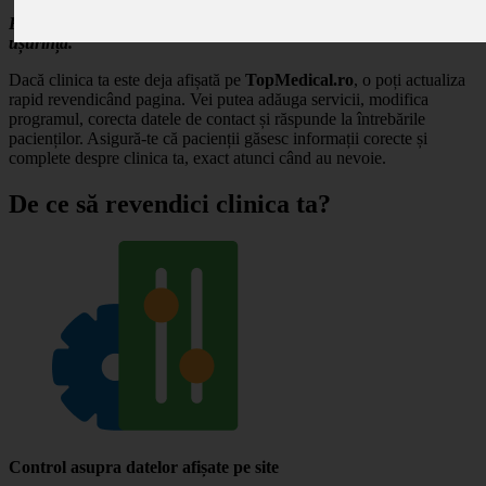
Revendică profilul clinicii tale și gestionează-ți prezența online cu
ușurință.
Dacă clinica ta este deja afișată pe
TopMedical.ro
, o poți actualiza
rapid revendicând pagina. Vei putea adăuga servicii, modifica
programul, corecta datele de contact și răspunde la întrebările
pacienților. Asigură-te că pacienții găsesc informații corecte și
complete despre clinica ta, exact atunci când au nevoie.
De ce să revendici clinica ta?
Control asupra datelor afișate pe site