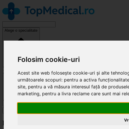
Alege o specialitate
Folosim cookie-uri
Acest site web folosește cookie-uri și alte tehnolo
Cluj-Napoca
următoarele scopuri:
pentru a activa funcționalitat
site
,
pentru a vă măsura interesul față de produsele 
marketing
,
pentru a livra reclame care sunt mai re
Caută
Specialități
Vr
Revendică clinică