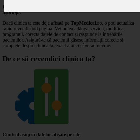
Revendică profilul clinicii tale și gestionează-ți prezența online cu
ușurință.
Dacă clinica ta este deja afișată pe
TopMedical.ro
, o poți actualiza
rapid revendicând pagina. Vei putea adăuga servicii, modifica
programul, corecta datele de contact și răspunde la întrebările
pacienților. Asigură-te că pacienții găsesc informații corecte și
complete despre clinica ta, exact atunci când au nevoie.
De ce să revendici clinica ta?
Control asupra datelor afișate pe site