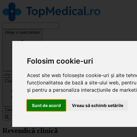
Alege o specialitate
Folosim cookie-uri
Acest site web folosește cookie-uri și alte teh
Cluj-Napoca
funcționalitatea de bază a site-ului web
,
pentru
și pentru a personaliza interacțiunile de market
Sunt de acord
Vreau să schimb setările
Caută
Specialități
Revendică clinică