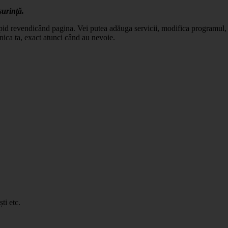
șurință.
apid revendicând pagina. Vei putea adăuga servicii, modifica programul, c
nica ta, exact atunci când au nevoie.
ti etc.