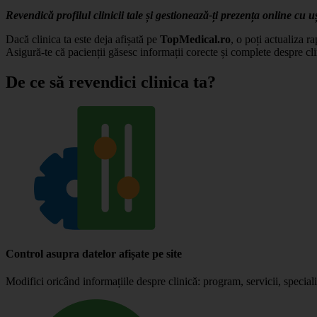
Revendică profilul clinicii tale și gestionează-ți prezența online cu u
Dacă clinica ta este deja afișată pe
TopMedical.ro
, o poți actualiza r
Asigură-te că pacienții găsesc informații corecte și complete despre cli
De ce să revendici clinica ta?
Control asupra datelor afișate pe site
Modifici oricând informațiile despre clinică: program, servicii, specialiș