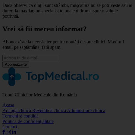
Dacă observi că dinții sunt strâmbi, mușcătura nu se potrivește sau ai
dureri la maxilar, un specialist te poate îndruma spre o soluție
potrivită.
Vrei să fii mereu informat?
Abonează-te la newsletter pentru noutăți despre clinici. Maxim 1
email pe săptămână, fără spam.
Abonează-te
Topul Clinicilor Medicale din România
Acasa
Adaugă clinică
Revendică clinică
Administrare clinică
Termeni și condiții
Politica de confidențialitate
Contact