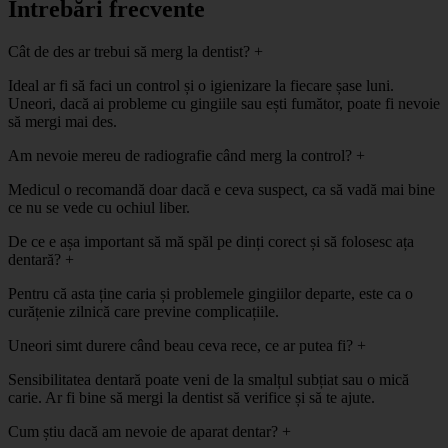
Întrebări frecvente
Cât de des ar trebui să merg la dentist?
+
Ideal ar fi să faci un control și o igienizare la fiecare șase luni.
Uneori, dacă ai probleme cu gingiile sau ești fumător, poate fi nevoie
să mergi mai des.
Am nevoie mereu de radiografie când merg la control?
+
Medicul o recomandă doar dacă e ceva suspect, ca să vadă mai bine
ce nu se vede cu ochiul liber.
De ce e așa important să mă spăl pe dinți corect și să folosesc ața
dentară?
+
Pentru că asta ține caria și problemele gingiilor departe, este ca o
curățenie zilnică care previne complicațiile.
Uneori simt durere când beau ceva rece, ce ar putea fi?
+
Sensibilitatea dentară poate veni de la smalțul subțiat sau o mică
carie. Ar fi bine să mergi la dentist să verifice și să te ajute.
Cum știu dacă am nevoie de aparat dentar?
+