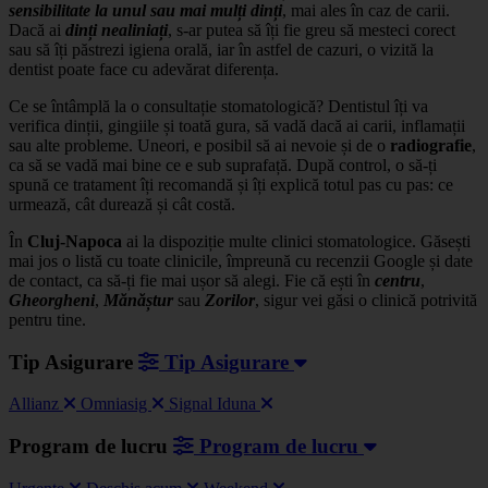
sensibilitate
la unul sau mai mulți dinți
, mai ales în caz de carii.
Dacă ai
dinți nealiniați
, s-ar putea să îți fie greu să mesteci corect
sau să îți păstrezi igiena orală, iar în astfel de cazuri, o vizită la
dentist poate face cu adevărat diferența.
Ce se întâmplă la o consultație stomatologică? Dentistul îți va
verifica dinții, gingiile și toată gura, să vadă dacă ai carii, inflamații
sau alte probleme. Uneori, e posibil să ai nevoie și de o
radiografie
,
ca să se vadă mai bine ce e sub suprafață. După control, o să-ți
spună ce tratament îți recomandă și îți explică totul pas cu pas: ce
urmează, cât durează și cât costă.
În
Cluj-Napoca
ai la dispoziție multe clinici stomatologice. Găsești
mai jos o listă cu toate clinicile, împreună cu recenzii Google și date
de contact, ca să-ți fie mai ușor să alegi. Fie că ești în
centru
,
Gheorgheni
,
Mănăștur
sau
Zorilor
, sigur vei găsi o clinică potrivită
pentru tine.
Tip Asigurare
Tip Asigurare
Allianz
Omniasig
Signal Iduna
Program de lucru
Program de lucru