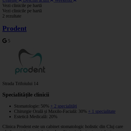
Urgențe
Deschis acum
Weekend
Leaflet
|
©
OSM
Vezi clinicile pe hartă
+
Vezi clinicile pe hartă
2 rezultate
−
Prodent
5
Strada Trifoiului 14
Specialitățile clinicii
Stomatologie: 50%
+ 2 specialități
Chirurgie Orală și Maxilo-Facială: 30%
+ 1 specialitate
Estetică Medicală: 20%
Clinica Prodent este un cabinet stomatologic holistic din Cluj care