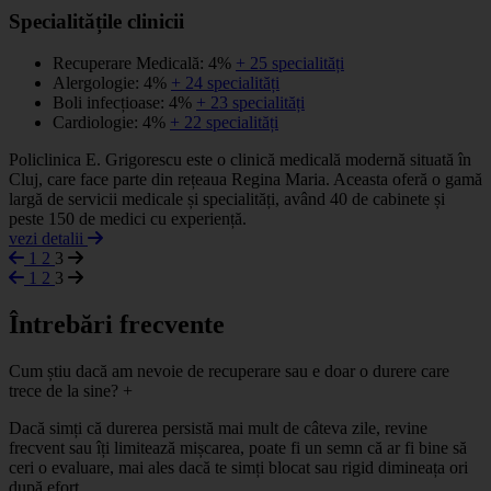
Specialitățile clinicii
Recuperare Medicală: 4%
+ 25 specialități
Alergologie: 4%
+ 24 specialități
Boli infecțioase: 4%
+ 23 specialități
Cardiologie: 4%
+ 22 specialități
Policlinica E. Grigorescu este o clinică medicală modernă situată în
Cluj, care face parte din rețeaua Regina Maria. Aceasta oferă o gamă
largă de servicii medicale și specialități, având 40 de cabinete și
peste 150 de medici cu experiență.
vezi detalii
1
2
3
1
2
3
Întrebări frecvente
Cum știu dacă am nevoie de recuperare sau e doar o durere care
trece de la sine?
+
Dacă simți că durerea persistă mai mult de câteva zile, revine
frecvent sau îți limitează mișcarea, poate fi un semn că ar fi bine să
ceri o evaluare, mai ales dacă te simți blocat sau rigid dimineața ori
după efort.