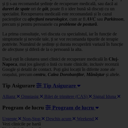
și ți s-au recomandat ședințe de recuperare medicală, sau dacă ai
dureri de spate
ori de
gât
, poate fi o idee bună să discuți cu un
specialist. Recuperarea medicală este recomandată și în cazul
pacienților cu
afecțiuni neurologice
, cum ar fi
AVC
sau
Parkinson
,
precum și pentru persoanele cu
probleme de postură
.
La prima consultație, vei discuta cu specialistul, iar în funcție de
simptomele și nevoile tale, ți se vor recomanda tipurile de terapie
potrivite. Numărul de ședințe și durata recuperării variază în funcție
de afecțiune și diferă de la o persoană la alta.
Dacă ești în căutarea unei clinici de recuperare medicală în
Cluj-
Napoca
, mai jos găsești o listă cu toate clinicile, inclusiv recenzii
Google și detalii de contact. Poți găsi locații în diferite zone ale
orașului, precum
centru
,
Calea
Dorobanților
,
Mănăștur
și altele.
Tip Asigurare
Tip Asigurare
Allianz
Omniasig
Bilet de trimitere (CAS)
Signal Iduna
Program de lucru
Program de lucru
Urgențe
Non-Stop
Deschis acum
Weekend
Leaflet
|
©
OSM
Vezi clinicile pe hartă