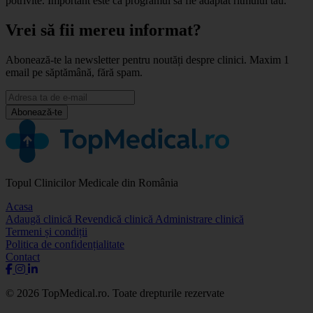
potrivite. Important este ca programul să fie adaptat ritmului tău.
Vrei să fii mereu informat?
Abonează-te la newsletter pentru noutăți despre clinici. Maxim 1
email pe săptămână, fără spam.
Abonează-te
Topul Clinicilor Medicale din România
Acasa
Adaugă clinică
Revendică clinică
Administrare clinică
Termeni și condiții
Politica de confidențialitate
Contact
© 2026 TopMedical.ro. Toate drepturile rezervate