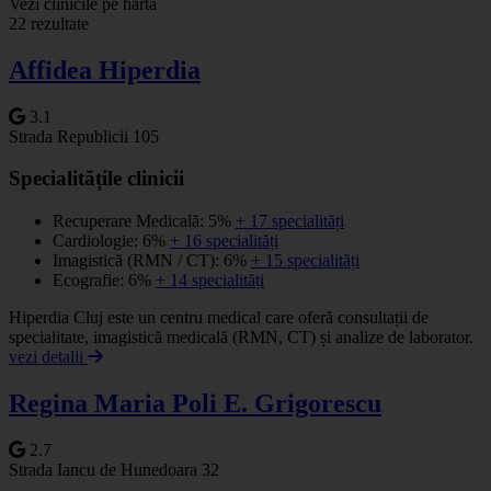
+
Vezi clinicile pe hartă
22 rezultate
−
Affidea Hiperdia
3.1
Strada Republicii 105
Specialitățile clinicii
Recuperare Medicală: 5%
+ 17 specialități
Cardiologie: 6%
+ 16 specialități
Imagistică (RMN / CT): 6%
+ 15 specialități
Ecografie: 6%
+ 14 specialități
Hiperdia Cluj este un centru medical care oferă consultații de
specialitate, imagistică medicală (RMN, CT) și analize de laborator.
vezi detalii
Regina Maria Poli E. Grigorescu
2.7
Strada Iancu de Hunedoara 32