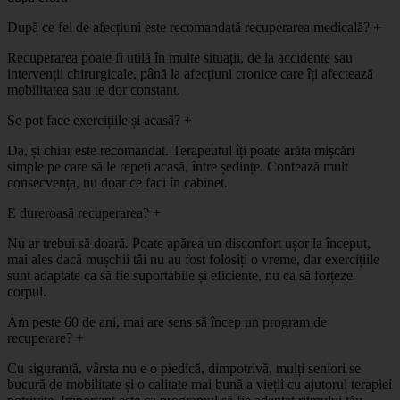
După ce fel de afecțiuni este recomandată recuperarea medicală?
+
Recuperarea poate fi utilă în multe situații, de la accidente sau
intervenții chirurgicale, până la afecțiuni cronice care îți afectează
mobilitatea sau te dor constant.
Se pot face exercițiile și acasă?
+
Da, și chiar este recomandat. Terapeutul îți poate arăta mișcări
simple pe care să le repeți acasă, între ședințe. Contează mult
consecvența, nu doar ce faci în cabinet.
E dureroasă recuperarea?
+
Nu ar trebui să doară. Poate apărea un disconfort ușor la început,
mai ales dacă mușchii tăi nu au fost folosiți o vreme, dar exercițiile
sunt adaptate ca să fie suportabile și eficiente, nu ca să forțeze
corpul.
Am peste 60 de ani, mai are sens să încep un program de
recuperare?
+
Cu siguranță, vârsta nu e o piedică, dimpotrivă, mulți seniori se
bucură de mobilitate și o calitate mai bună a vieții cu ajutorul terapiei