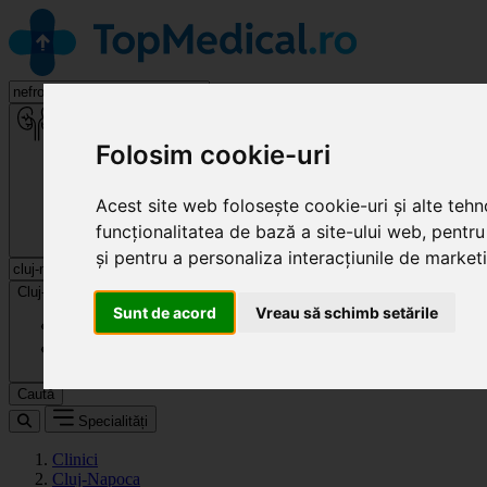
Nefrologie
Folosim cookie-uri
Acest site web folosește cookie-uri și alte teh
funcționalitatea de bază a site-ului web
,
pentru
și pentru a personaliza interacțiunile de market
Cluj-Napoca
Sunt de acord
Vreau să schimb setările
Caută
Specialități
Clinici
Cluj-Napoca