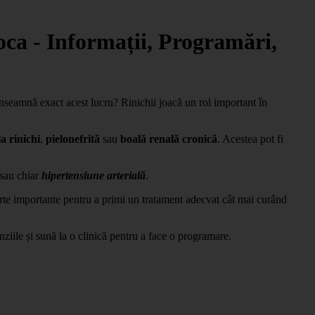
oca - Informații, Programări,
înseamnă exact acest lucru? Rinichii joacă un rol important în
la rinichi
,
pielonefrită
sau
boală renală cronică
. Acestea pot fi
sau chiar
hipertensiune arterială
.
rte importante pentru a primi un tratament adecvat cât mai curând
cenziile și sună la o clinică pentru a face o programare.