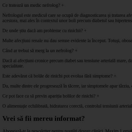
Ce tratează un medic nefrolog?
+
Nefrologul este medicul care se ocupă de diagnosticarea și tratarea afe
acestora, mai ales în contextul unor boli precum diabetul sau hiperten
De unde știu dacă am probleme cu rinichii?
+
Multe afecțiuni renale nu dau semne evidente la început. Totuși, oboseal
Când ar trebui să merg la un nefrolog?
+
Dacă ai afecțiuni cronice precum diabet sau tensiune arterială mare, dac
specialitate.
Este adevărat că bolile de rinichi pot evolua fără simptome?
+
Da, multe dintre ele progresează în tăcere, iar simptomele apar târziu, 
Ce pot face ca să previn apariția bolilor de rinichi?
+
O alimentație echilibrată, hidratarea corectă, controlul tensiunii arteri
Vrei să fii mereu informat?
Abonează-te la newsletter pentru noutăți despre clinici. Maxim 1 ema