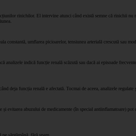
cțiunilor rinichilor. El intervine atunci când există semne că rinichii n
siunea.
a constantă, umflarea picioarelor, tensiunea arterială crescută sau modif
ă analizele indică funcție renală scăzută sau dacă ai episoade frecvente 
când deja funcția renală e afectată. Tocmai de aceea, analizele regulate ș
ale și evitarea abuzului de medicamente (în special antiinflamatoare) pot c
il pe săptămână, fără spam.