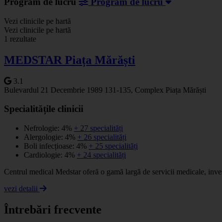
Program de lucru
Program de lucru
Vezi clinicile pe hartă
+
Vezi clinicile pe hartă
1 rezultate
−
MEDSTAR Piața Mărăști
3.1
Bulevardul 21 Decembrie 1989 131-135, Complex Piața Mărăști
Specialitățile clinicii
Nefrologie: 4%
+ 27 specialități
Alergologie: 4%
+ 26 specialități
Boli infecțioase: 4%
+ 25 specialități
Cardiologie: 4%
+ 24 specialități
Centrul medical Medstar oferă o gamă largă de servicii medicale, inves
vezi detalii
Întrebări frecvente