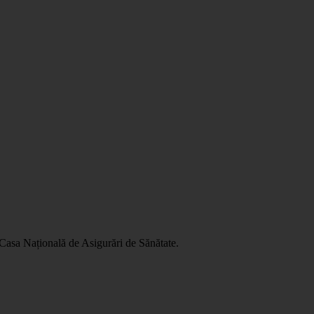
Leaflet
|
©
OSM
 Casa Națională de Asigurări de Sănătate.