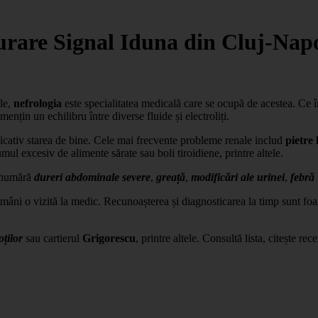
igurare Signal Iduna din Cluj-Nap
ale,
nefrologia
este specialitatea medicală care se ocupă de acestea. Ce 
nțin un echilibru între diverse fluide și electroliți.
ficativ starea de bine. Cele mai frecvente probleme renale includ
pietre 
mul excesiv de alimente sărate sau boli tiroidiene, printre altele.
e numără
dureri abdominale severe
,
greață
,
modificări ale urinei
,
febră
mâni o vizită la medic. Recunoașterea și diagnosticarea la timp sunt foa
ților
sau cartierul
Grigorescu
, printre altele. Consultă lista, citește re