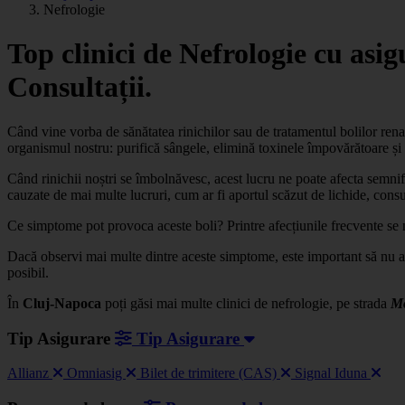
Nefrologie
Top clinici de Nefrologie cu as
Consultații.
Când vine vorba de sănătatea rinichilor sau de tratamentul bolilor ren
organismul nostru: purifică sângele, elimină toxinele împovărătoare și me
Când rinichii noștri se îmbolnăvesc, acest lucru ne poate afecta semni
cauzate de mai multe lucruri, cum ar fi aportul scăzut de lichide, consu
Ce simptome pot provoca aceste boli? Printre afecțiunile frecvente s
Dacă observi mai multe dintre aceste simptome, este important să nu a
posibil.
În
Cluj-Napoca
poți găsi mai multe clinici de nefrologie, pe strada
Mo
Tip Asigurare
Tip Asigurare
Allianz
Omniasig
Bilet de trimitere (CAS)
Signal Iduna