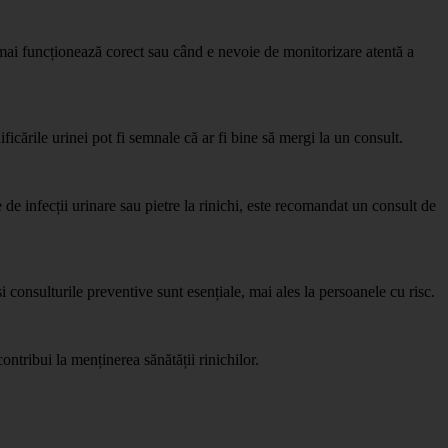
u mai funcționează corect sau când e nevoie de monitorizare atentă a
icările urinei pot fi semnale că ar fi bine să mergi la un consult.
de infecții urinare sau pietre la rinichi, este recomandat un consult de
i consulturile preventive sunt esențiale, mai ales la persoanele cu risc.
ontribui la menținerea sănătății rinichilor.