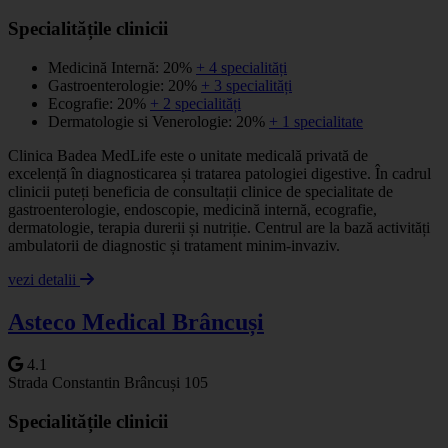
Specialitățile clinicii
Medicină Internă: 20%
+ 4 specialități
Gastroenterologie: 20%
+ 3 specialități
Ecografie: 20%
+ 2 specialități
Dermatologie si Venerologie: 20%
+ 1 specialitate
Clinica Badea MedLife este o unitate medicală privată de
excelență în diagnosticarea și tratarea patologiei digestive. În cadrul
clinicii puteți beneficia de consultații clinice de specialitate de
gastroenterologie, endoscopie, medicină internă, ecografie,
dermatologie, terapia durerii și nutriție. Centrul are la bază activități
ambulatorii de diagnostic și tratament minim-invaziv.
vezi detalii
Asteco Medical Brâncuși
4.1
Strada Constantin Brâncuși 105
Specialitățile clinicii