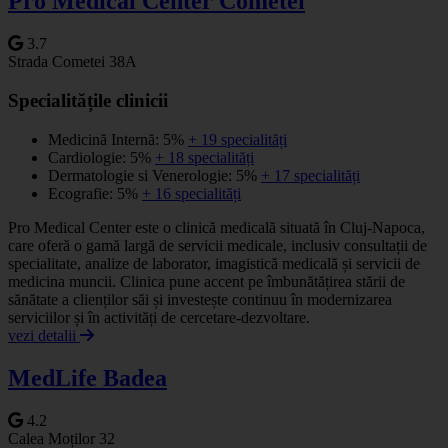
Pro Medical Center Cometei
3.7
Strada Cometei 38A
Specialitățile clinicii
Medicină Internă: 5%
+ 19 specialități
Cardiologie: 5%
+ 18 specialități
Dermatologie si Venerologie: 5%
+ 17 specialități
Ecografie: 5%
+ 16 specialități
Pro Medical Center este o clinică medicală situată în Cluj-Napoca,
care oferă o gamă largă de servicii medicale, inclusiv consultații de
specialitate, analize de laborator, imagistică medicală și servicii de
medicina muncii. Clinica pune accent pe îmbunătățirea stării de
sănătate a clienților săi și investește continuu în modernizarea
serviciilor și în activități de cercetare-dezvoltare.
vezi detalii
MedLife Badea
4.2
Calea Moților 32