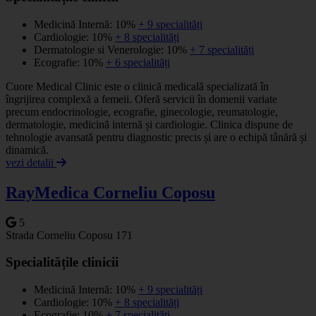
Medicină Internă: 10%
+ 9 specialități
Cardiologie: 10%
+ 8 specialități
Dermatologie si Venerologie: 10%
+ 7 specialități
Ecografie: 10%
+ 6 specialități
Cuore Medical Clinic este o clinică medicală specializată în
îngrijirea complexă a femeii. Oferă servicii în domenii variate
precum endocrinologie, ecografie, ginecologie, reumatologie,
dermatologie, medicină internă și cardiologie. Clinica dispune de
tehnologie avansată pentru diagnostic precis și are o echipă tânără și
dinamică.
vezi detalii
RayMedica Corneliu Coposu
5
Strada Corneliu Coposu 171
Specialitățile clinicii
Medicină Internă: 10%
+ 9 specialități
Cardiologie: 10%
+ 8 specialități
Ecografie: 10%
+ 7 specialități