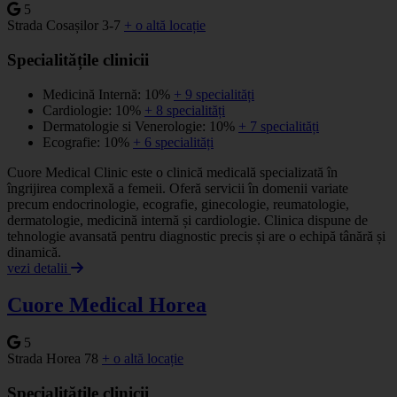
5
Strada Cosașilor 3-7
+ o altă locație
Specialitățile clinicii
Medicină Internă: 10%
+ 9 specialități
Cardiologie: 10%
+ 8 specialități
Dermatologie si Venerologie: 10%
+ 7 specialități
Ecografie: 10%
+ 6 specialități
Cuore Medical Clinic este o clinică medicală specializată în
îngrijirea complexă a femeii. Oferă servicii în domenii variate
precum endocrinologie, ecografie, ginecologie, reumatologie,
dermatologie, medicină internă și cardiologie. Clinica dispune de
tehnologie avansată pentru diagnostic precis și are o echipă tânără și
dinamică.
vezi detalii
Cuore Medical Horea
5
Strada Horea 78
+ o altă locație
Specialitățile clinicii