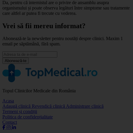
Da, pentru că internistul are o privire de ansamblu asupra
organismului și poate observa legături între simptome sau tratamente
care altfel ar putea fi trecute cu vederea.
Vrei să fii mereu informat?
Abonează-te la newsletter pentru noutăți despre clinici. Maxim 1
email pe săptămână, fără spam.
Abonează-te
Topul Clinicilor Medicale din România
Acasa
Adaugă clinică
Revendică clinică
Administrare clinică
Termeni și condiții
Politica de confidențialitate
Contact