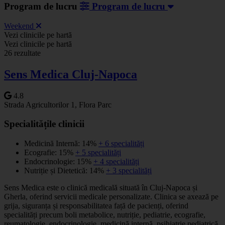
Program de lucru
Program de lucru
Weekend
Leaflet
|
©
OSM
Vezi clinicile pe hartă
+
Vezi clinicile pe hartă
26 rezultate
−
Sens Medica Cluj-Napoca
4.8
Strada Agricultorilor 1, Flora Parc
Specialitățile clinicii
Medicină Internă: 14%
+ 6 specialități
Ecografie: 15%
+ 5 specialități
Endocrinologie: 15%
+ 4 specialități
Nutriție și Dietetică: 14%
+ 3 specialități
Sens Medica este o clinică medicală situată în Cluj-Napoca și
Gherla, oferind servicii medicale personalizate. Clinica se axează pe
grija, siguranța și responsabilitatea față de pacienți, oferind
specialități precum boli metabolice, nutriție, pediatrie, ecografie,
reumatologie, endocrinologie, medicină internă, psihiatrie pediatrică,