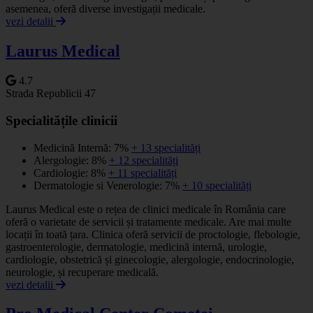
asemenea, oferă diverse investigații medicale.
vezi detalii
Laurus Medical
4.7
Strada Republicii 47
Specialitățile clinicii
Medicină Internă: 7%
+ 13 specialități
Alergologie: 8%
+ 12 specialități
Cardiologie: 8%
+ 11 specialități
Dermatologie si Venerologie: 7%
+ 10 specialități
Laurus Medical este o rețea de clinici medicale în România care
oferă o varietate de servicii și tratamente medicale. Are mai multe
locații în toată țara. Clinica oferă servicii de proctologie, flebologie,
gastroenterologie, dermatologie, medicină internă, urologie,
cardiologie, obstetrică și ginecologie, alergologie, endocrinologie,
neurologie, și recuperare medicală.
vezi detalii