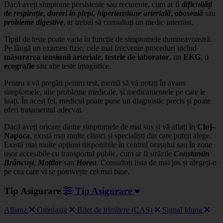
Dacă aveți simptome persistente sau recurente, cum ar fi
dificultăți
de respirație
,
dureri în piept
,
hipertensiune
arterială
,
oboseală
sau
probleme digestive
, ar trebui să consultați un medic internist.
Tipul de teste poate varia în funcție de simptomele dumneavoastră.
Pe lângă un examen fizic, cele mai frecvente proceduri includ
măsurarea tensiunii arteriale
,
testele de laborator
, un
EKG
, o
ecografie
sau alte teste imagistice.
Pentru a vă pregăti pentru test, merită să vă notați în avans
simptomele, alte probleme medicale, și medicamentele pe care le
luați. În acest fel, medicul poate pune un diagnostic precis și poate
oferi tratamentul adecvat.
Dacă aveți oricare dintre simptomele de mai sus și vă aflați în
Cluj-
Napoca
, există mai multe clinici și specialiști din care puteți alege.
Există mai multe opțiuni disponibile în centrul orașului sau în zone
ușor accesibile cu transportul public, cum ar fi străzile
Constantin
Brâncuși
,
Moților
sau
Horea
. Consultați lista de mai jos și alegeți-o
pe cea care vi se potrivește cel mai bine.
Tip Asigurare
Tip Asigurare
Allianz
Omniasig
Bilet de trimitere (CAS)
Signal Iduna