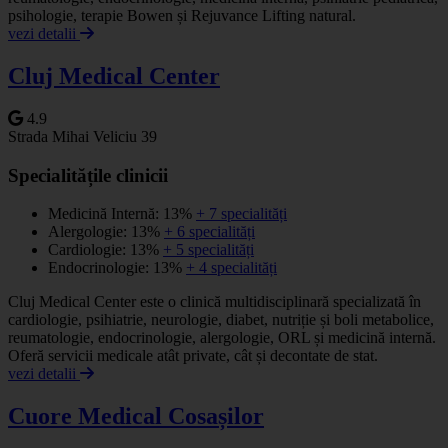
psihologie, terapie Bowen și Rejuvance Lifting natural.
vezi detalii
Cluj Medical Center
4.9
Strada Mihai Veliciu 39
Specialitățile clinicii
Medicină Internă: 13%
+ 7 specialități
Alergologie: 13%
+ 6 specialități
Cardiologie: 13%
+ 5 specialități
Endocrinologie: 13%
+ 4 specialități
Cluj Medical Center este o clinică multidisciplinară specializată în
cardiologie, psihiatrie, neurologie, diabet, nutriție și boli metabolice,
reumatologie, endocrinologie, alergologie, ORL și medicină internă.
Oferă servicii medicale atât private, cât și decontate de stat.
vezi detalii
Cuore Medical Cosașilor