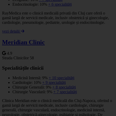
Endocrinologie: 10%
+ 6 specialități
RayMedica este o clinică medicală privată din Cluj care oferă o
gamă largă de servicii medicale, inclusiv obstetrică și ginecologie,
cardiologie, pneumologie, pediatrie, urologie și endocrinologie.
vezi detalii
Meridian Clinic
4.9
Strada Clinicilor 58
Specialitățile clinicii
Medicină Internă: 9%
+ 10 specialități
Cardiologie: 10%
+ 9 specialități
Chirurgie Generală: 9%
+ 8 specialități
Chirurgie Vasculară: 9%
+ 7 specialități
Clinica Meridian este o clinică medicală din Cluj-Napoca, oferind o
gamă largă de servicii medicale, inclusiv cardiologie, chirurgie
generală, chirurgie vasculară, endocrinologie, medicină internă,
neurologie, obstetrică-ginecologie, psihiatrie și psihologie. De