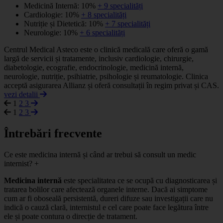
Medicină Internă: 10%
+ 9 specialități
Cardiologie: 10%
+ 8 specialități
Nutriție și Dietetică: 10%
+ 7 specialități
Neurologie: 10%
+ 6 specialități
Centrul Medical Asteco este o clinică medicală care oferă o gamă
largă de servicii și tratamente, inclusiv cardiologie, chirurgie,
diabetologie, ecografie, endocrinologie, medicină internă,
neurologie, nutriție, psihiatrie, psihologie și reumatologie. Clinica
acceptă asigurarea Allianz și oferă consultații în regim privat și CAS.
vezi detalii
1
2
3
1
2
3
Întrebări frecvente
Ce este medicina internă și când ar trebui să consult un medic
internist?
+
Medicina internă
este specialitatea ce se ocupă cu diagnosticarea și
tratarea bolilor care afectează organele interne. Dacă ai simptome
cum ar fi oboseală persistentă, dureri difuze sau investigații care nu
indică o cauză clară, internistul e cel care poate face legătura între
ele și poate contura o direcție de tratament.