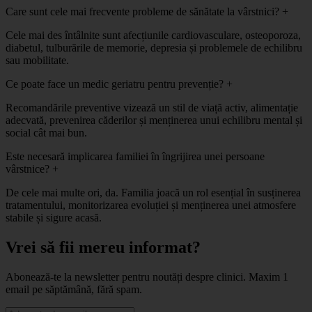
Care sunt cele mai frecvente probleme de sănătate la vârstnici?
+
Cele mai des întâlnite sunt afecțiunile cardiovasculare, osteoporoza,
diabetul, tulburările de memorie, depresia și problemele de echilibru
sau mobilitate.
Ce poate face un medic geriatru pentru prevenție?
+
Recomandările preventive vizează un stil de viață activ, alimentație
adecvată, prevenirea căderilor și menținerea unui echilibru mental și
social cât mai bun.
Este necesară implicarea familiei în îngrijirea unei persoane
vârstnice?
+
De cele mai multe ori, da. Familia joacă un rol esențial în susținerea
tratamentului, monitorizarea evoluției și menținerea unei atmosfere
stabile și sigure acasă.
Vrei să fii mereu informat?
Abonează-te la newsletter pentru noutăți despre clinici. Maxim 1
email pe săptămână, fără spam.