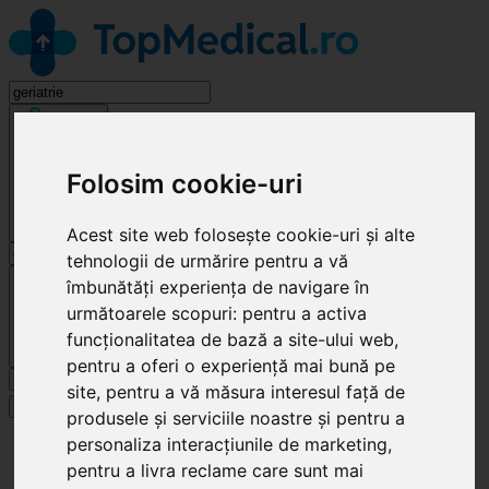
Geriatrie
Folosim cookie-uri
Acest site web folosește cookie-uri și alte
tehnologii de urmărire pentru a vă
Cluj-Napoca
îmbunătăți experiența de navigare în
următoarele scopuri:
pentru a activa
funcționalitatea de bază a site-ului web
,
pentru a oferi o experiență mai bună pe
Caută
site
,
pentru a vă măsura interesul față de
Specialități
produsele și serviciile noastre și pentru a
personaliza interacțiunile de marketing
,
Clinici
Cluj-Napoca
pentru a livra reclame care sunt mai
Geriatrie