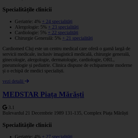
Specialitățile clinicii
Geriatrie: 4%
+ 24 specialități
Alergologie: 5%
+ 23 specialități
Cardiologie: 5%
+ 22 specialități
Chirurgie Generală: 5%
+ 21 specialități
Cardiomed Cluj este un centru medical care oferă o gamă largă de
servicii medicale, inclusiv imagistică medicală, chirurgie generală,
ginecologie, alergologie, dermatologie, cardiologie, ORL,
pneumologie și pediatrie. Clinica dispune de echipamente moderne
și o echipă de medici specialiști.
vezi detalii
MEDSTAR Piața Mărăști
3.1
Bulevardul 21 Decembrie 1989 131-135, Complex Piața Mărăști
Specialitățile clinicii
Geriatrie: 4%
+ 27 specialități