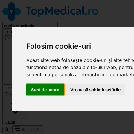
Estetică Medicală
Folosim cookie-uri
Acest site web folosește cookie-uri și alte teh
funcționalitatea de bază a site-ului web
,
pentru
și pentru a personaliza interacțiunile de market
Sunt de acord
Vreau să schimb setările
Cluj-Napoca
Caută
Specialități