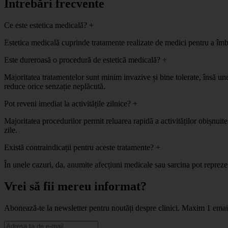
Întrebări frecvente
Ce este estetica medicală?
+
Estetica medicală cuprinde tratamente realizate de medici pentru a îmbun
Este dureroasă o procedură de estetică medicală?
+
Majoritatea tratamentelor sunt minim invazive și bine tolerate, însă un
reduce orice senzație neplăcută.
Pot reveni imediat la activitățile zilnice?
+
Majoritatea procedurilor permit reluarea rapidă a activităților obișnuit
zile.
Există contraindicații pentru aceste tratamente?
+
În unele cazuri, da, anumite afecțiuni medicale sau sarcina pot repreze
Vrei să fii mereu informat?
Abonează-te la newsletter pentru noutăți despre clinici. Maxim 1 ema