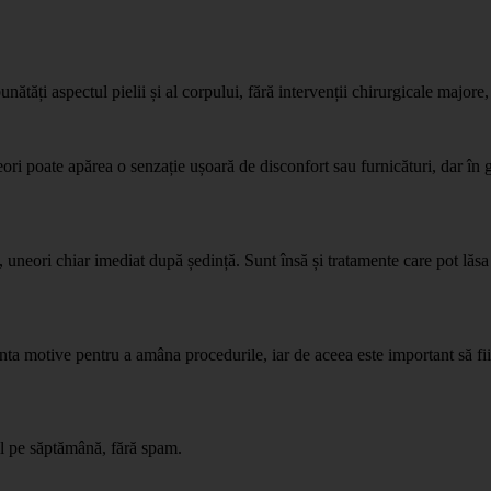
ătăți aspectul pielii și al corpului, fără intervenții chirurgicale majore
eori poate apărea o senzație ușoară de disconfort sau furnicături, dar în
e, uneori chiar imediat după ședință. Sunt însă și tratamente care pot lă
nta motive pentru a amâna procedurile, iar de aceea este important să fii
il pe săptămână, fără spam.