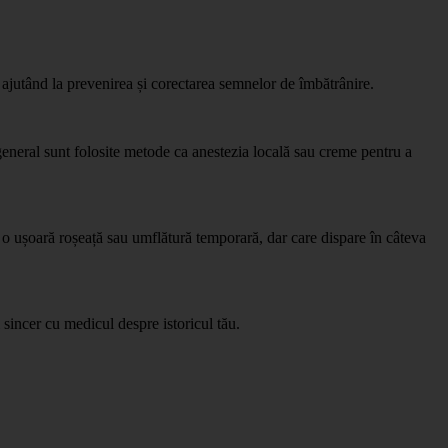
, ajutând la prevenirea și corectarea semnelor de îmbătrânire.
 general sunt folosite metode ca anestezia locală sau creme pentru a
sa o ușoară roșeață sau umflătură temporară, dar care dispare în câteva
 sincer cu medicul despre istoricul tău.