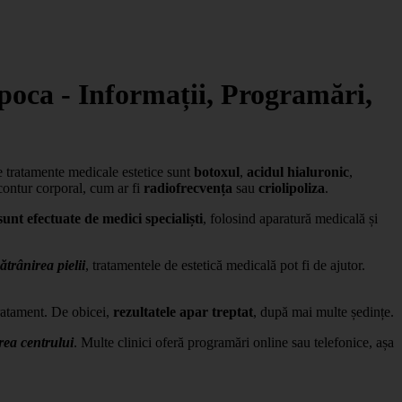
apoca - Informații, Programări,
e tratamente medicale estetice sunt
botoxul
,
acidul hialuronic
,
contur corporal, cum ar fi
radiofrecvența
sau
criolipoliza
.
 sunt efectuate de medici specialiști
, folosind aparatură medicală și
ătrânirea pielii
, tratamentele de estetică medicală pot fi de ajutor.
tratament. De obicei,
rezultatele apar treptat
, după mai multe ședințe.
rea centrului
. Multe clinici oferă programări online sau telefonice, așa