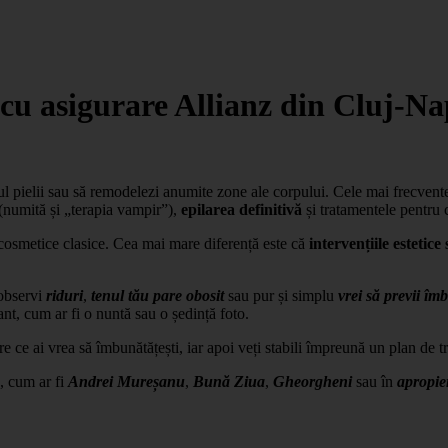
 cu asigurare Allianz din Cluj-N
tul pielii sau să remodelezi anumite zone ale corpului. Cele mai frecvent
(numită și „terapia vampir”),
epilarea definitivă
și tratamentele pentru 
e cosmetice clasice. Cea mai mare diferență este că
intervențiile estetice
 observi
riduri
,
tenul tău pare obosit
sau pur și simplu
vrei să previi îmb
t, cum ar fi o nuntă sau o ședință foto.
e ce ai vrea să îmbunătățești, iar apoi veți stabili împreună un plan de 
e, cum ar fi
Andrei Mureșanu
,
Bună Ziua
,
Gheorgheni
sau în
apropie