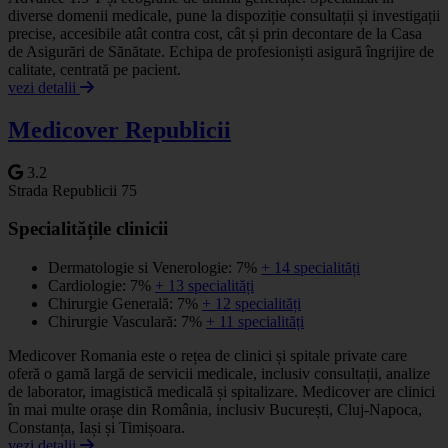
diverse domenii medicale, pune la dispoziție consultații și investigații
precise, accesibile atât contra cost, cât și prin decontare de la Casa
de Asigurări de Sănătate. Echipa de profesioniști asigură îngrijire de
calitate, centrată pe pacient.
vezi detalii
Medicover Republicii
3.2
Strada Republicii 75
Specialitățile clinicii
Dermatologie si Venerologie: 7%
+ 14 specialități
Cardiologie: 7%
+ 13 specialități
Chirurgie Generală: 7%
+ 12 specialități
Chirurgie Vasculară: 7%
+ 11 specialități
Medicover Romania este o rețea de clinici și spitale private care
oferă o gamă largă de servicii medicale, inclusiv consultații, analize
de laborator, imagistică medicală și spitalizare. Medicover are clinici
în mai multe orașe din România, inclusiv București, Cluj-Napoca,
Constanța, Iași și Timișoara.
vezi detalii