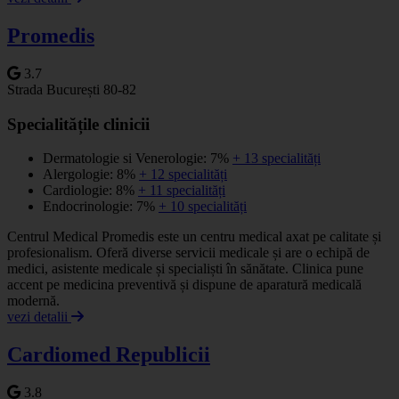
Promedis
3.7
Strada București 80-82
Specialitățile clinicii
Dermatologie si Venerologie: 7%
+ 13 specialități
Alergologie: 8%
+ 12 specialități
Cardiologie: 8%
+ 11 specialități
Endocrinologie: 7%
+ 10 specialități
Centrul Medical Promedis este un centru medical axat pe calitate și
profesionalism. Oferă diverse servicii medicale și are o echipă de
medici, asistente medicale și specialiști în sănătate. Clinica pune
accent pe medicina preventivă și dispune de aparatură medicală
modernă.
vezi detalii
Cardiomed Republicii
3.8