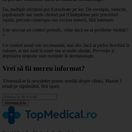
Da, multiple afecțiuni pot fi rezolvate pe loc. De exemplu, verucile,
papiloamele sau unele chisturi pot fi îndepărtate prin proceduri
rapide, precum crioterapia sau excizia minoră, fără internare.
Este necesar un control periodic, chiar dacă nu ai probleme vizibile?
+
Un control anual este recomandat, mai ales dacă ai pielea deschisă la
culoare, ai stat mult la soare sau ai multe alunițe. Prevenția și
depistarea timpurie sunt esențiale în dermatologie.
Vrei să fii mereu informat?
Abonează-te la newsletter pentru noutăți despre clinici. Maxim 1
email pe săptămână, fără spam.
Abonează-te