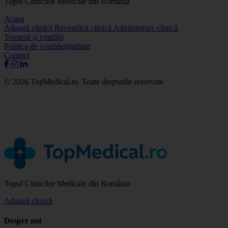
Topul Clinicilor Medicale din România
Acasa
Adaugă clinică
Revendică clinică
Administrare clinică
Termeni și condiții
Politica de confidențialitate
Contact
© 2026 TopMedical.ro. Toate drepturile rezervate
Topul Clinicilor Medicale din România
Adaugă clinică
Despre noi