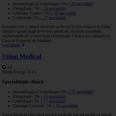
Dermatologie si Venerologie: 5%
+ 20 specialități
Alergologie: 5%
+ 19 specialități
Laborator Analize: 5%
+ 18 specialități
Cardiologie: 5%
+ 17 specialități
Salvosan este o clinică medicală cu locații în Cluj-Napoca și Zalău,
oferind o gamă largă de servicii medicale, inclusiv consultații,
analize medicale și intervenții chirurgicale. Clinica are contracte cu
Casa de Asigurări de Sănătate.
vezi detalii
Union Medical
3.8
Strada Bucegi 13-15
Specialitățile clinicii
Dermatologie si Venerologie: 5%
+ 19 specialități
Alergologie: 5%
+ 18 specialități
Cardiologie: 5%
+ 17 specialități
Chirurgie Generală: 5%
+ 16 specialități
Union Medical Cluj oferă servicii medicale într-un mediu cu igienă