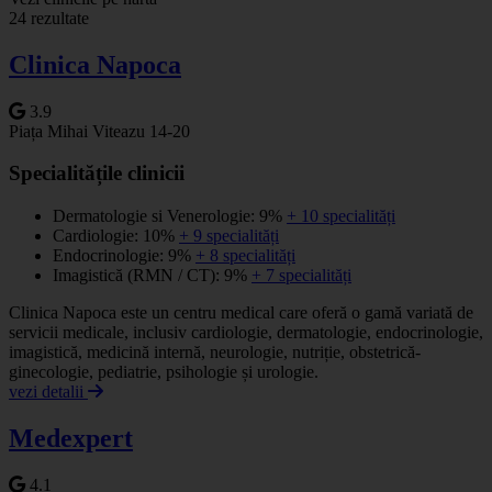
24 rezultate
−
Clinica Napoca
3.9
Piața Mihai Viteazu 14-20
Specialitățile clinicii
Dermatologie si Venerologie: 9%
+ 10 specialități
Cardiologie: 10%
+ 9 specialități
Endocrinologie: 9%
+ 8 specialități
Imagistică (RMN / CT): 9%
+ 7 specialități
Clinica Napoca este un centru medical care oferă o gamă variată de
servicii medicale, inclusiv cardiologie, dermatologie, endocrinologie,
imagistică, medicină internă, neurologie, nutriție, obstetrică-
ginecologie, pediatrie, psihologie și urologie.
vezi detalii
Medexpert
4.1