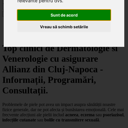
relevante pentru dvs
.
Caută
Specialități
Sunt de acord
Clinici
Vreau să schimb setările
Cluj-Napoca
Dermatologie si Venerologie
Top clinici de Dermatologie si
Venerologie cu asigurare
Allianz din Cluj-Napoca -
Informații, Programări,
Consultații.
Problemele de piele pot avea un impact asupra sănătății noastre
fizice generale, dar ne pot afecta și bunăstarea emoțională. Cele mai
frecvente afecțiuni ale pielii includ
acneea
,
eczema
sau
psoriazisul
,
infecțiile cutanate
sau
bolile cu transmitere sexuală
.