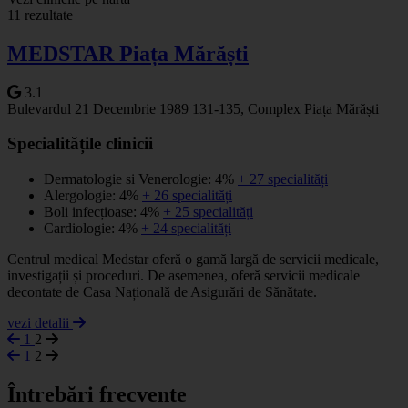
11 rezultate
−
MEDSTAR Piața Mărăști
3.1
Bulevardul 21 Decembrie 1989 131-135, Complex Piața Mărăști
Specialitățile clinicii
Dermatologie si Venerologie: 4%
+ 27 specialități
Alergologie: 4%
+ 26 specialități
Boli infecțioase: 4%
+ 25 specialități
Cardiologie: 4%
+ 24 specialități
Centrul medical Medstar oferă o gamă largă de servicii medicale,
investigații și proceduri. De asemenea, oferă servicii medicale
decontate de Casa Națională de Asigurări de Sănătate.
vezi detalii
1
2
1
2
Întrebări frecvente