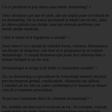
Cu ce probleme te poți adresa unui medic dermatolog?
+
Orice afecțiune care ține de piele, păr sau unghii poate fi evaluată de
un dermatolog. De la acneea persistentă și iritații care nu trec, până
la căderea părului sau alunițe, toate pot semnala probleme care
merită atenție medicală.
Când ar trebui să te îngrijoreze o aluniță?
+
Dacă observi că o aluniță își schimbă forma, culoarea, dimensiunea
sau începe să sângereze, este bine să te programezi la un control
dermatologic. O simplă dermatoscopie poate face diferența între o
leziune benignă și un risc real.
Dermatologul se ocupă și de bolile cu transmitere sexuală?
+
Da, un dermatolog cu specializare în venerologie tratează afecțiuni
precum herpesul genital, condiloamele, chlamydia sau sifilisul.
Consultul are loc într-un cadru confidențial și se bazează pe testare
corectă și tratament personalizat.
Se pot face tratamente direct în cabinetul dermatologic?
+
Da, multiple afecțiuni pot fi rezolvate pe loc. De exemplu, verucile,
papiloamele sau unele chisturi pot fi îndepărtate prin proceduri