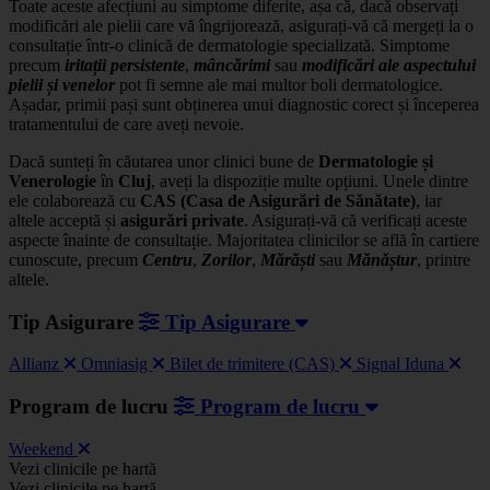
Toate aceste afecțiuni au simptome diferite, așa că, dacă observați
modificări ale pielii care vă îngrijorează, asigurați-vă că mergeți la o
consultație într-o clinică de dermatologie specializată. Simptome
precum
iritații persistente
,
mâncărimi
sau
modificări ale aspectului
pielii
și venelor
pot fi semne ale mai multor boli dermatologice.
Așadar, primii pași sunt obținerea unui diagnostic corect și începerea
tratamentului de care aveți nevoie.
Dacă sunteți în căutarea unor clinici bune de
Dermatologie și
Venerologie
în
Cluj
, aveți la dispoziție multe opțiuni. Unele dintre
ele colaborează cu
CAS (Casa de Asigurări de Sănătate)
, iar
altele acceptă și
asigurări private
. Asigurați-vă că verificați aceste
aspecte înainte de consultație. Majoritatea clinicilor se află în cartiere
cunoscute, precum
Centru
,
Zorilor
,
Mărăști
sau
Mănăștur
, printre
altele.
Tip Asigurare
Tip Asigurare
Allianz
Omniasig
Bilet de trimitere (CAS)
Signal Iduna
Program de lucru
Program de lucru
Weekend
Leaflet
|
©
OSM
Vezi clinicile pe hartă
+
Vezi clinicile pe hartă