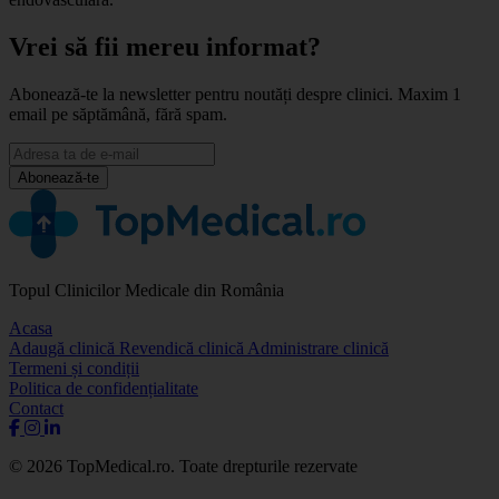
Vrei să fii mereu informat?
Abonează-te la newsletter pentru noutăți despre clinici. Maxim 1
email pe săptămână, fără spam.
Abonează-te
Topul Clinicilor Medicale din România
Acasa
Adaugă clinică
Revendică clinică
Administrare clinică
Termeni și condiții
Politica de confidențialitate
Contact
© 2026 TopMedical.ro. Toate drepturile rezervate