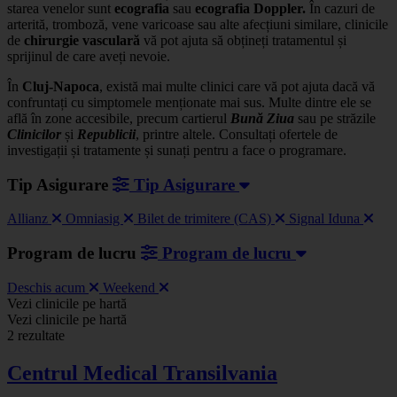
starea venelor sunt
ecografia
sau
ecografia Doppler.
În cazuri de
arterită, tromboză, vene varicoase sau alte afecțiuni similare, clinicile
de
chirurgie vasculară
vă pot ajuta să obțineți tratamentul și
sprijinul de care aveți nevoie.
În
Cluj-Napoca
, există mai multe clinici care vă pot ajuta dacă vă
confruntați cu simptomele menționate mai sus. Multe dintre ele se
află în zone accesibile, precum cartierul
Bună Ziua
sau pe străzile
Clinicilor
și
Republicii
, printre altele. Consultați ofertele de
investigații și tratamente și sunați pentru a face o programare.
Tip Asigurare
Tip Asigurare
Allianz
Omniasig
Bilet de trimitere (CAS)
Signal Iduna
Program de lucru
Program de lucru
Deschis acum
Weekend
Leaflet
|
©
OSM
Vezi clinicile pe hartă
+
Vezi clinicile pe hartă
2 rezultate
−
Centrul Medical Transilvania