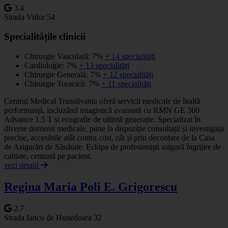
3.4
Strada Viilor 54
Specialitățile clinicii
Chirurgie Vasculară: 7%
+ 14 specialități
Cardiologie: 7%
+ 13 specialități
Chirurgie Generală: 7%
+ 12 specialități
Chirurgie Toracică: 7%
+ 11 specialități
Centrul Medical Transilvania oferă servicii medicale de înaltă
performanță, incluzând imagistică avansată cu RMN GE 360
Advance 1.5 T și ecografie de ultimă generație. Specializat în
diverse domenii medicale, pune la dispoziție consultații și investigații
precise, accesibile atât contra cost, cât și prin decontare de la Casa
de Asigurări de Sănătate. Echipa de profesioniști asigură îngrijire de
calitate, centrată pe pacient.
vezi detalii
Regina Maria Poli E. Grigorescu
2.7
Strada Iancu de Hunedoara 32