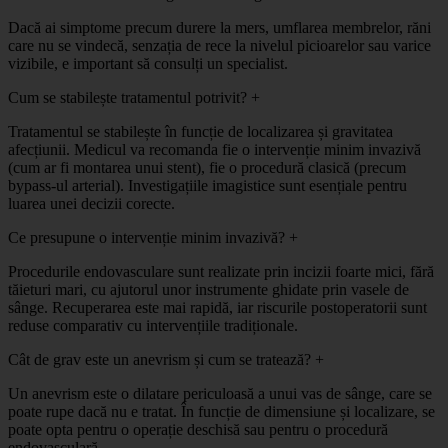
Dacă ai simptome precum durere la mers, umflarea membrelor, răni
care nu se vindecă, senzația de rece la nivelul picioarelor sau varice
vizibile, e important să consulți un specialist.
Cum se stabilește tratamentul potrivit?
+
Tratamentul se stabilește în funcție de localizarea și gravitatea
afecțiunii. Medicul va recomanda fie o intervenție minim invazivă
(cum ar fi montarea unui stent), fie o procedură clasică (precum
bypass-ul arterial). Investigațiile imagistice sunt esențiale pentru
luarea unei decizii corecte.
Ce presupune o intervenție minim invazivă?
+
Procedurile endovasculare sunt realizate prin incizii foarte mici, fără
tăieturi mari, cu ajutorul unor instrumente ghidate prin vasele de
sânge. Recuperarea este mai rapidă, iar riscurile postoperatorii sunt
reduse comparativ cu intervențiile tradiționale.
Cât de grav este un anevrism și cum se tratează?
+
Un anevrism este o dilatare periculoasă a unui vas de sânge, care se
poate rupe dacă nu e tratat. În funcție de dimensiune și localizare, se
poate opta pentru o operație deschisă sau pentru o procedură
endovasculară.