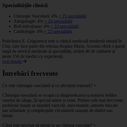
Specialitățile clinicii
Chirurgie Vasculară: 4%
+ 25 specialități
Alergologie: 4%
+ 24 specialități
Boli infecțioase: 4%
+ 23 specialități
Cardiologie: 4%
+ 22 specialități
Policlinica E. Grigorescu este o clinică medicală modernă situată în
Cluj, care face parte din rețeaua Regina Maria. Aceasta oferă o gamă
largă de servicii medicale și specialități, având 40 de cabinete și
peste 150 de medici cu experiență.
vezi detalii
Întrebări frecvente
Ce este chirurgia vasculară și ce afecțiuni tratează?
+
Chirurgia vasculară se ocupă cu diagnosticarea și tratarea bolilor
vaselor de sânge, în special artere și vene. Printre cele mai frecvente
probleme tratate se numără varicele, anevrismele, arterele blocate
sau inflamate și complicațiile circulatorii cauzate de diabet sau
fumat.
Când este necesar să mergi la un chirurg vascular?
+