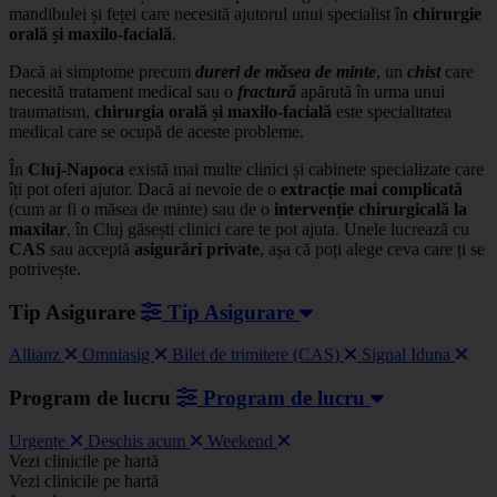
mandibulei și feței care necesită ajutorul unui specialist în
chirurgie
orală și maxilo-facială
.
Dacă ai simptome precum
dureri de măsea de minte
, un
chist
care
necesită tratament medical sau o
fractură
apărută în urma unui
traumatism,
chirurgia orală și maxilo-facială
este specialitatea
medical care se ocupă de aceste probleme.
În
Cluj-Napoca
există mai multe clinici și cabinete specializate care
îți pot oferi ajutor. Dacă ai nevoie de o
extracție mai complicată
(cum ar fi o măsea de minte) sau de o
intervenție chirurgicală la
maxilar
, în Cluj găsești clinici care te pot ajuta. Unele lucrează cu
CAS
sau acceptă
asigurări private
, așa că poți alege ceva care ți se
potrivește.
Tip Asigurare
Tip Asigurare
Allianz
Omniasig
Bilet de trimitere (CAS)
Signal Iduna
Program de lucru
Program de lucru
Urgențe
Deschis acum
Weekend
Leaflet
|
©
OSM
Vezi clinicile pe hartă
+
Vezi clinicile pe hartă