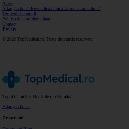
Acasa
Adaugă clinică
Revendică clinică
Administrare clinică
Termeni și condiții
Politica de confidențialitate
Contact
© 2026 TopMedical.ro. Toate drepturile rezervate
Topul Clinicilor Medicale din România
Adaugă clinică
Despre noi
Despre noi
Blog