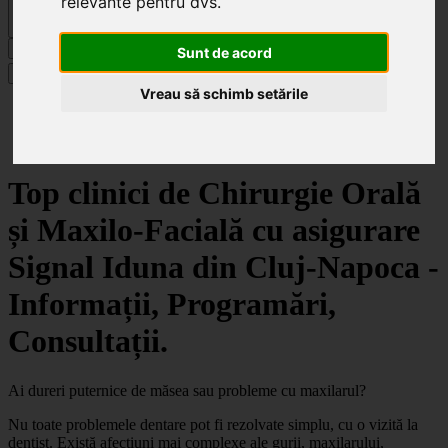
relevante pentru dvs
.
Caută
Sunt de acord
Specialități
Vreau să schimb setările
Clinici
Cluj-Napoca
Chirurgie Orală și Maxilo-Facială
Top clinici de Chirurgie Orală
și Maxilo-Facială cu asigurare
Signal Iduna din Cluj-Napoca -
Informații, Programări,
Consultații.
Ai dureri puternice de măsea sau probleme cu maxilarul?
Nu toate problemele dentare pot fi rezolvate simplu, cu o vizită la
dentist. Există afecțiuni mai complexe ale gurii, maxilarului,