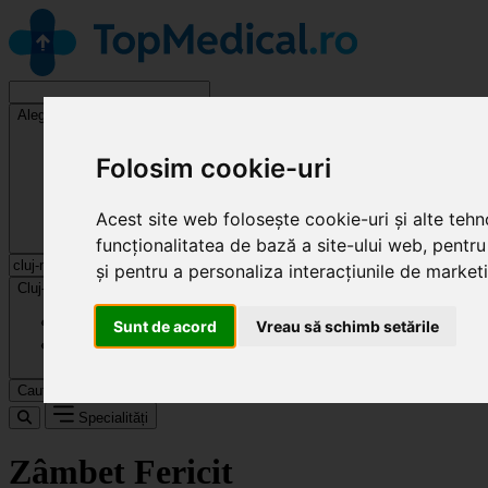
Alege o specialitate
Folosim cookie-uri
Acest site web folosește cookie-uri și alte teh
funcționalitatea de bază a site-ului web
,
pentru
și pentru a personaliza interacțiunile de market
Cluj-Napoca
Sunt de acord
Vreau să schimb setările
Caută
Specialități
Zâmbet Fericit