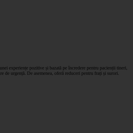
unei experiențe pozitive și bazată pe încredere pentru pacienții tineri,
are de urgență. De asemenea, oferă reduceri pentru frați și surori.