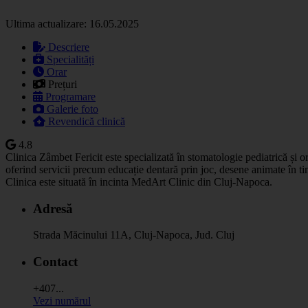
Ultima actualizare: 16.05.2025
Descriere
Specialități
Orar
Prețuri
Programare
Galerie foto
Revendică clinică
4.8
Clinica Zâmbet Fericit este specializată în stomatologie pediatrică și o
oferind servicii precum educație dentară prin joc, desene animate în tim
Clinica este situată în incinta MedArt Clinic din Cluj-Napoca.
Adresă
Strada Măcinului 11A, Cluj-Napoca, Jud. Cluj
Contact
+407...
Vezi numărul