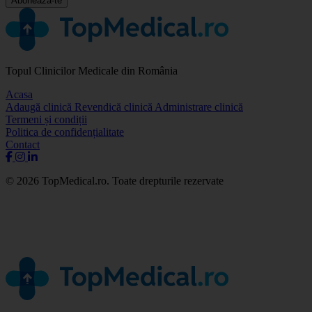
Abonează-te
Topul Clinicilor Medicale din România
Acasa
Adaugă clinică
Revendică clinică
Administrare clinică
Termeni și condiții
Politica de confidențialitate
Contact
© 2026 TopMedical.ro. Toate drepturile rezervate