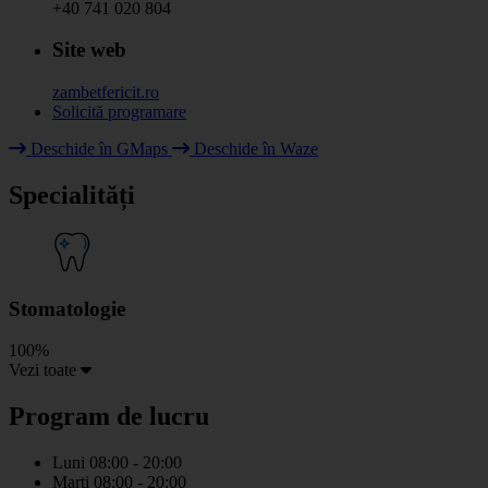
+40 741 020 804
Site web
zambetfericit.ro
Solicită programare
Deschide în GMaps
Deschide în Waze
+
Specialități
−
Stomatologie
100%
Vezi toate
Program de lucru
Luni
08:00 - 20:00
Marti
08:00 - 20:00