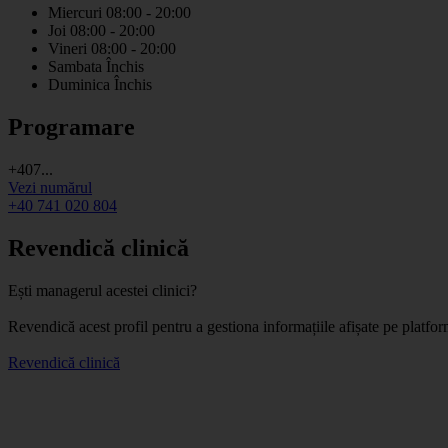
Miercuri
08:00 - 20:00
Joi
08:00 - 20:00
Vineri
08:00 - 20:00
Sambata
Închis
Duminica
Închis
Programare
+407...
Vezi numărul
+40 741 020 804
Revendică clinică
Ești managerul acestei clinici?
Revendică acest profil pentru a gestiona informațiile afișate pe platf
Revendică clinică