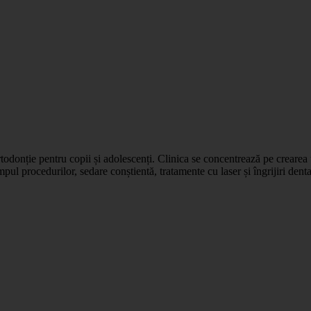
rtodonție pentru copii și adolescenți. Clinica se concentrează pe crearea 
pul procedurilor, sedare conștientă, tratamente cu laser și îngrijiri dent