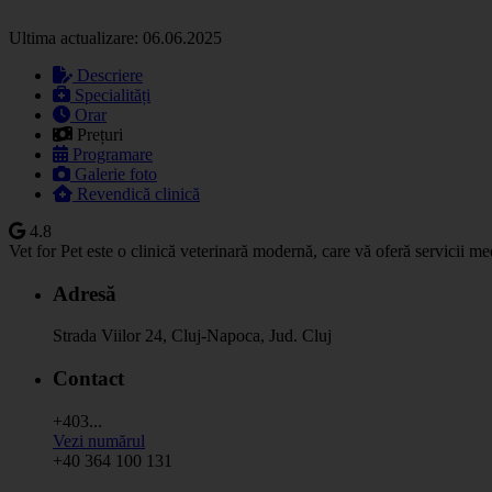
Ultima actualizare: 06.06.2025
Descriere
Specialități
Orar
Prețuri
Programare
Galerie foto
Revendică clinică
4.8
Vet for Pet este o clinică veterinară modernă, care vă oferă servicii me
Adresă
Strada Viilor 24, Cluj-Napoca, Jud. Cluj
Contact
+403...
Vezi numărul
+40 364 100 131