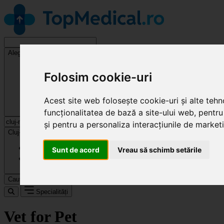
Alege o specialitate
Folosim cookie-uri
Acest site web folosește cookie-uri și alte teh
funcționalitatea de bază a site-ului web
,
pentru
și pentru a personaliza interacțiunile de market
Cluj-Napoca
Sunt de acord
Vreau să schimb setările
Caută
Specialități
Vet for Pet