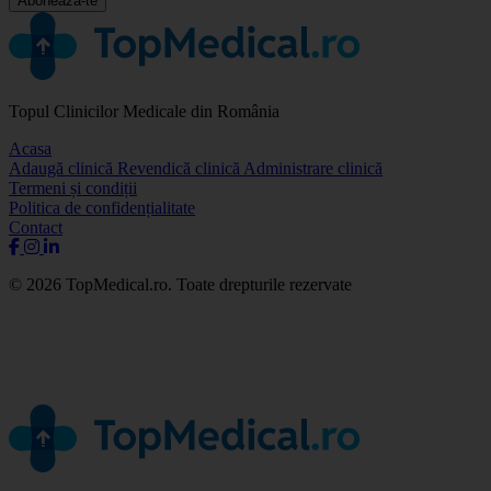
Abonează-te
Topul Clinicilor Medicale din România
Acasa
Adaugă clinică
Revendică clinică
Administrare clinică
Termeni și condiții
Politica de confidențialitate
Contact
© 2026 TopMedical.ro. Toate drepturile rezervate