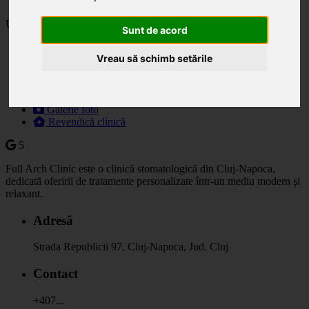
Ultima actualizare: 05.06.2025
Sunt de acord
Descriere
Vreau să schimb setările
Specialități
Orar
Prețuri
Programare
Galerie foto
Revendică clinică
5
Full Arch Clinic este o clinică stomatologică din Cluj-Napoca,
dedicată oferirii de tratamente personalizate într-un mediu modern și
relaxant.
Adresă
Strada Republicii 97, Cluj-Napoca, Jud. Cluj
Contact
+407...