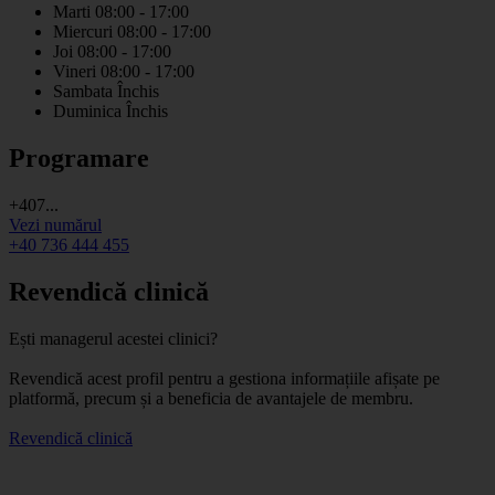
Marti
08:00 - 17:00
Miercuri
08:00 - 17:00
Joi
08:00 - 17:00
Vineri
08:00 - 17:00
Sambata
Închis
Duminica
Închis
Programare
+407...
Vezi numărul
+40 736 444 455
Revendică clinică
Ești managerul acestei clinici?
Revendică acest profil pentru a gestiona informațiile afișate pe
platformă, precum și a beneficia de avantajele de membru.
Revendică clinică