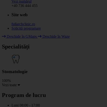
Vezi numărul
+40 736 444 455
Site web
fullarchclinic.ro
Solicită programare
Leaflet
|
© HOT OpenStreetMap Team & contributors
Deschide în GMaps
Deschide în Waze
+
Specialități
−
Stomatologie
100%
Vezi toate
Program de lucru
Luni
08:00 - 17:00