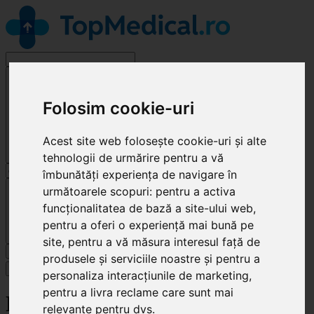
Alege o specialitate
Folosim cookie-uri
Acest site web folosește cookie-uri și alte
tehnologii de urmărire pentru a vă
îmbunătăți experiența de navigare în
Cluj-Napoca
următoarele scopuri:
pentru a activa
funcționalitatea de bază a site-ului web
,
pentru a oferi o experiență mai bună pe
site
,
pentru a vă măsura interesul față de
Caută
produsele și serviciile noastre și pentru a
Specialități
personaliza interacțiunile de marketing
,
pentru a livra reclame care sunt mai
Full Arch Clinic
relevante pentru dvs
.