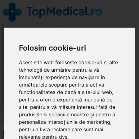
Alege o specialitate
Folosim cookie-uri
Acest site web folosește cookie-uri și alte
tehnologii de urmărire pentru a vă
îmbunătăți experiența de navigare în
Cluj-Napoca
următoarele scopuri:
pentru a activa
funcționalitatea de bază a site-ului web
,
pentru a oferi o experiență mai bună pe
site
,
pentru a vă măsura interesul față de
Caută
produsele și serviciile noastre și pentru a
Specialități
personaliza interacțiunile de marketing
,
pentru a livra reclame care sunt mai
RainbowDent
relevante pentru dvs
.