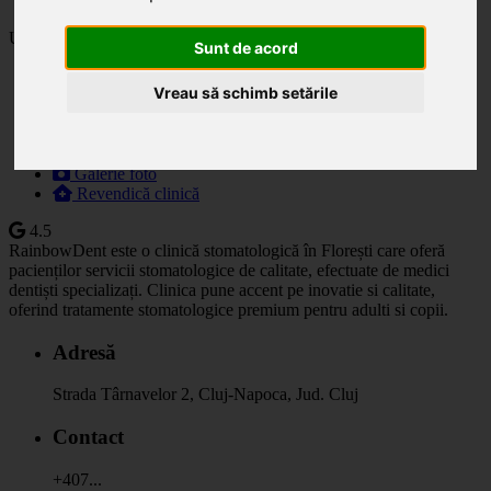
Ultima actualizare: 16.05.2025
Sunt de acord
Descriere
Vreau să schimb setările
Specialități
Orar
Prețuri
Programare
Galerie foto
Revendică clinică
4.5
RainbowDent este o clinică stomatologică în Florești care oferă
pacienților servicii stomatologice de calitate, efectuate de medici
dentiști specializați. Clinica pune accent pe inovatie si calitate,
oferind tratamente stomatologice premium pentru adulti si copii.
Adresă
Strada Târnavelor 2, Cluj-Napoca, Jud. Cluj
Contact
+407...