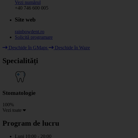
Vezi numărul
+40 746 600 005
Site web
rainbowdent.ro
Solicită programare
Leaflet
|
© HOT OpenStreetMap Team & contributors
Deschide în GMaps
Deschide în Waze
+
Specialități
−
Stomatologie
100%
Vezi toate
Program de lucru
Luni
10:00 - 20:00