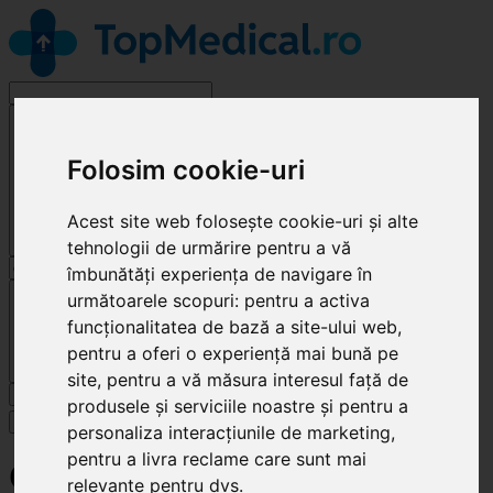
Alege o specialitate
Folosim cookie-uri
Acest site web folosește cookie-uri și alte
tehnologii de urmărire pentru a vă
îmbunătăți experiența de navigare în
Cluj-Napoca
următoarele scopuri:
pentru a activa
funcționalitatea de bază a site-ului web
,
pentru a oferi o experiență mai bună pe
site
,
pentru a vă măsura interesul față de
Caută
produsele și serviciile noastre și pentru a
Specialități
personaliza interacțiunile de marketing
,
pentru a livra reclame care sunt mai
OFTA MEDICAL CLINIC
relevante pentru dvs
.