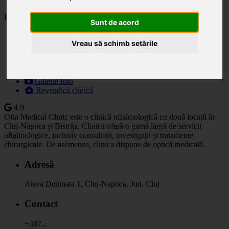
Ultima actualizare: 03.06.2025
Sunt de acord
Descriere
Vreau să schimb setările
Specialități
Orar
Prețuri
Programare
Galerie foto
Revendică clinică
4.9
Ofta Medical Clinic este o clinică oftalmologică cu două locații în
Cluj-Napoca și Bistrița. Clinica oferă o gamă largă de servicii
oftalmologice, inclusiv consultații, investigații și tratamente
chirurgicale. De asemenea, clinica dispune de opticã medicalã.
Adresă
Aleea Detunata 1, Cluj-Napoca, Jud. Cluj
Contact
+407...