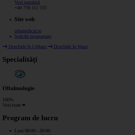
Vezi numărul
+40 759 111 555
Site web
oftamedical.ro
Solicită programare
Leaflet
|
© HOT OpenStreetMap Team & contributors
Deschide în GMaps
Deschide în Waze
+
Specialități
−
Oftalmologie
100%
Vezi toate
Program de lucru
Luni
08:00 - 20:00