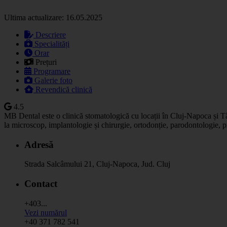
Ultima actualizare: 16.05.2025
Descriere
Specialități
Orar
Prețuri
Programare
Galerie foto
Revendică clinică
4.5
MB Dental este o clinică stomatologică cu locații în Cluj-Napoca și Tâ
la microscop, implantologie și chirurgie, ortodonție, parodontologie, pr
Adresă
Strada Salcâmului 21, Cluj-Napoca, Jud. Cluj
Contact
+403...
Vezi numărul
+40 371 782 541