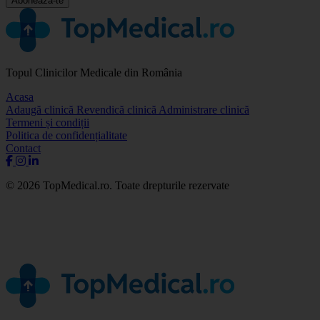
Abonează-te
Topul Clinicilor Medicale din România
Acasa
Adaugă clinică
Revendică clinică
Administrare clinică
Termeni și condiții
Politica de confidențialitate
Contact
© 2026 TopMedical.ro. Toate drepturile rezervate