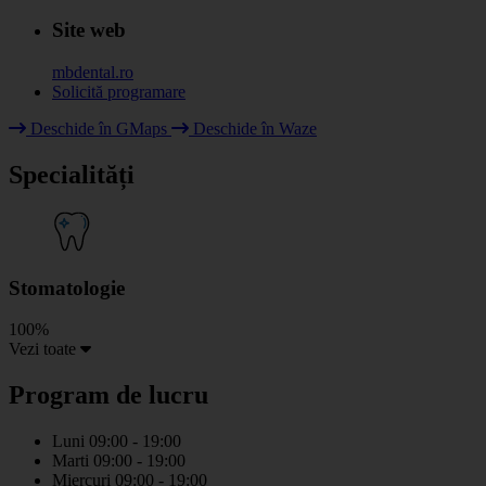
Site web
mbdental.ro
Solicită programare
Deschide în GMaps
Deschide în Waze
+
Specialități
−
Stomatologie
100%
Vezi toate
Program de lucru
Luni
09:00 - 19:00
Marti
09:00 - 19:00
Miercuri
09:00 - 19:00