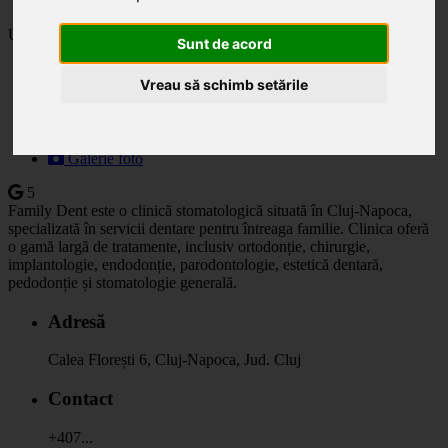
Ultima actualizare: 16.05.2025
Sunt de acord
Descriere
Vreau să schimb setările
Specialități
Orar
Prețuri
Programare
Galerie foto
5
Family Dent este o clinică stomatologică situată în Cluj-Napoca,
specializată în servicii dentare pentru întreaga familie. Clinica oferă
o gamă largă de tratamente, inclusiv ortodonție, chirurgie,
implantologie, endodonție, parodontologie, estetică dentară,
pedodonție și stomatologie generală.
Adresă
Calea Florești 6, Cluj-Napoca, Jud. Cluj
Contact
+407...