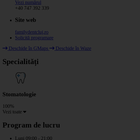
Vezi numărul
+40 747 392 339
Site web
familydentcluj.ro
Solicită programare
Leaflet
|
© HOT OpenStreetMap Team & contributors
Deschide în GMaps
Deschide în Waze
+
Specialități
−
Stomatologie
100%
Vezi toate
Program de lucru
Luni
09:00 - 21:00