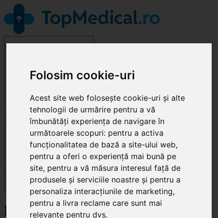
Alege o specialitate
Folosim cookie-uri
Acest site web folosește cookie-uri și alte
tehnologii de urmărire pentru a vă
îmbunătăți experiența de navigare în
Cluj-Napoca
următoarele scopuri:
pentru a activa
funcționalitatea de bază a site-ului web
,
pentru a oferi o experiență mai bună pe
site
,
pentru a vă măsura interesul față de
Caută
produsele și serviciile noastre și pentru a
Specialități
personaliza interacțiunile de marketing
,
pentru a livra reclame care sunt mai
Family Dent
relevante pentru dvs
.