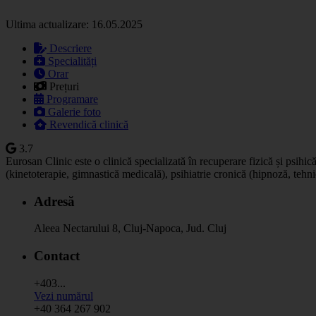
Ultima actualizare: 16.05.2025
Descriere
Specialități
Orar
Prețuri
Programare
Galerie foto
Revendică clinică
3.7
Eurosan Clinic este o clinică specializată în recuperare fizică și psih
(kinetoterapie, gimnastică medicală), psihiatrie cronică (hipnoză, tehnici
Adresă
Aleea Nectarului 8, Cluj-Napoca, Jud. Cluj
Contact
+403...
Vezi numărul
+40 364 267 902