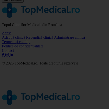
Abonează-te
Topul Clinicilor Medicale din România
Acasa
Adaugă clinică
Revendică clinică
Administrare clinică
Termeni și condiții
Politica de confidențialitate
Contact
© 2026 TopMedical.ro. Toate drepturile rezervate