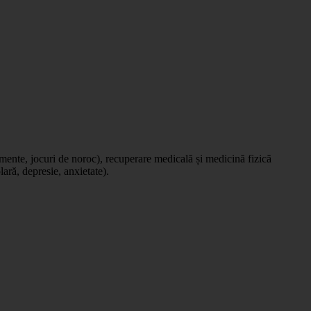
amente, jocuri de noroc), recuperare medicală și medicină fizică
lară, depresie, anxietate).