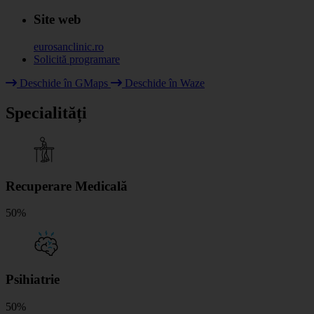
Site web
eurosanclinic.ro
Solicită programare
Deschide în GMaps
Deschide în Waze
+
Specialități
−
Recuperare Medicală
50%
Psihiatrie
50%