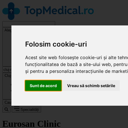
Alege o specialitate
Folosim cookie-uri
Acest site web folosește cookie-uri și alte teh
funcționalitatea de bază a site-ului web
,
pentru
și pentru a personaliza interacțiunile de market
Cluj-Napoca
Sunt de acord
Vreau să schimb setările
Caută
Specialități
Eurosan Clinic