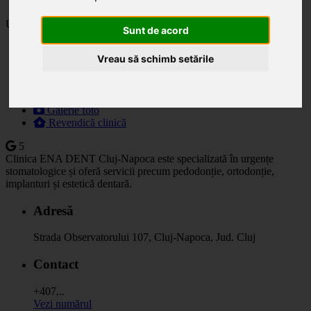
Ultima actualizare: 03.06.2025
Sunt de acord
Descriere
Vreau să schimb setările
Specialități
Orar
Prețuri
Programare
Galerie foto
Revendică clinică
5
Clinica ENA DENT Cluj-Napoca este specializată în urgențe
stomatologice și oferă servicii precum pedodonție, ortodonție,
implanturi și estetică dentară.
Adresă
Strada Observatorului 107, Cluj-Napoca, Jud. Cluj
Contact
+407...
Vezi numărul