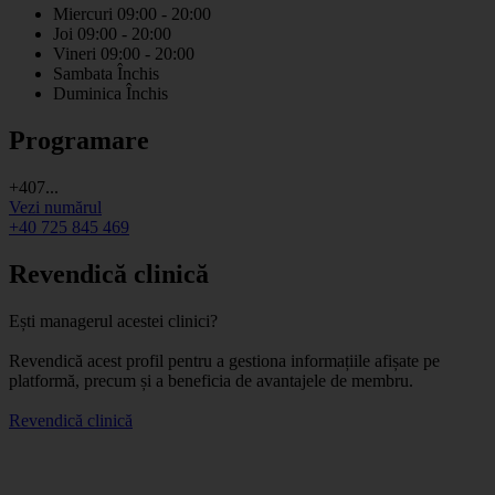
Miercuri
09:00 - 20:00
Joi
09:00 - 20:00
Vineri
09:00 - 20:00
Sambata
Închis
Duminica
Închis
Programare
+407...
Vezi numărul
+40 725 845 469
Revendică clinică
Ești managerul acestei clinici?
Revendică acest profil pentru a gestiona informațiile afișate pe
platformă, precum și a beneficia de avantajele de membru.
Revendică clinică