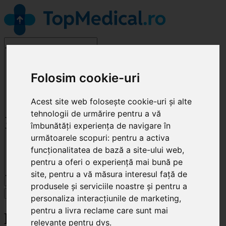
Alege o specialitate
Folosim cookie-uri
Acest site web folosește cookie-uri și alte
tehnologii de urmărire pentru a vă
îmbunătăți experiența de navigare în
Cluj-Napoca
următoarele scopuri:
pentru a activa
funcționalitatea de bază a site-ului web
,
pentru a oferi o experiență mai bună pe
site
,
pentru a vă măsura interesul față de
Caută
produsele și serviciile noastre și pentru a
Specialități
personaliza interacțiunile de marketing
,
pentru a livra reclame care sunt mai
ENA DENT
relevante pentru dvs
.