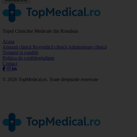
Abonează-te
Topul Clinicilor Medicale din România
Acasa
Adaugă clinică
Revendică clinică
Administrare clinică
Termeni și condiții
Politica de confidențialitate
Contact
© 2026 TopMedical.ro. Toate drepturile rezervate