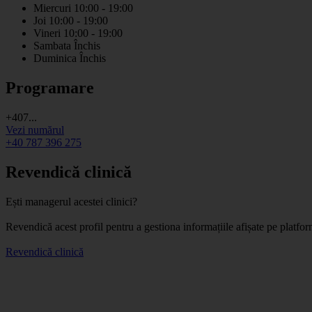
Miercuri
10:00 - 19:00
Joi
10:00 - 19:00
Vineri
10:00 - 19:00
Sambata
Închis
Duminica
Închis
Programare
+407...
Vezi numărul
+40 787 396 275
Revendică clinică
Ești managerul acestei clinici?
Revendică acest profil pentru a gestiona informațiile afișate pe platf
Revendică clinică