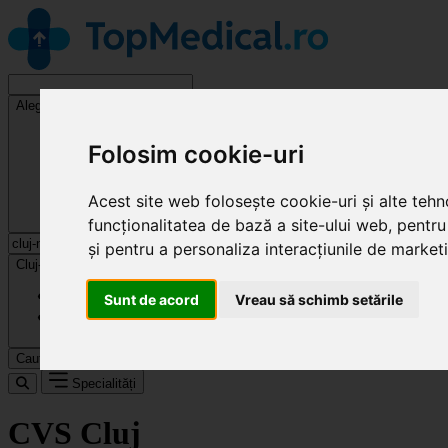
Alege o specialitate
Folosim cookie-uri
Acest site web folosește cookie-uri și alte teh
funcționalitatea de bază a site-ului web
,
pentru
și pentru a personaliza interacțiunile de market
Cluj-Napoca
Sunt de acord
Vreau să schimb setările
Caută
Specialități
CVS Cluj