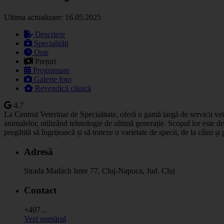
Ultima actualizare: 16.05.2025
Descriere
Specialități
Orar
Prețuri
Programare
Galerie foto
Revendică clinică
4.7
La Centrul Veterinar de Specialitate, oferă o gamă largă de servicii vet
animalelor, utilizând tehnologie de ultimă generație. Scopul lor este d
pregătită să îngrijească și să trateze o varietate de specii, de la câini și p
Adresă
Strada Madách Imre 77, Cluj-Napoca, Jud. Cluj
Contact
+407...
Vezi numărul