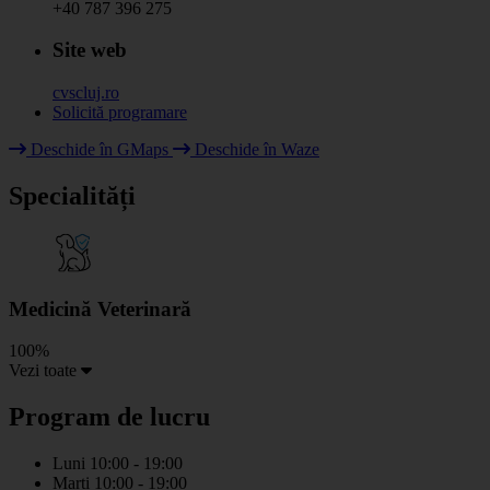
+40 787 396 275
Site web
cvscluj.ro
Solicită programare
Deschide în GMaps
Deschide în Waze
+
Specialități
−
Medicină Veterinară
100%
Vezi toate
Program de lucru
Luni
10:00 - 19:00
Marti
10:00 - 19:00