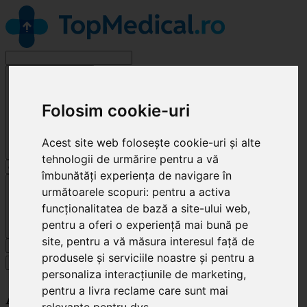
Alege o specialitate
Folosim cookie-uri
Acest site web folosește cookie-uri și alte
tehnologii de urmărire pentru a vă
îmbunătăți experiența de navigare în
Cluj-Napoca
următoarele scopuri:
pentru a activa
funcționalitatea de bază a site-ului web
,
pentru a oferi o experiență mai bună pe
site
,
pentru a vă măsura interesul față de
Caută
produsele și serviciile noastre și pentru a
Specialități
personaliza interacțiunile de marketing
,
pentru a livra reclame care sunt mai
AnaDent