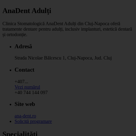
AnaDent Adulți
Clinica Stomatologică AnaDent Adulți din Cluj-Napoca oferă
tratamente dentare pentru adulți, inclusiv implanturi, estetică dentară
și ortodonție.
Adresă
Strada Nicolae Bălcescu 1, Cluj-Napoca, Jud. Cluj
Contact
+407...
Vezi numărul
+40 744 144 097
Site web
ana-dent.ro
Solicită programare
Specialități