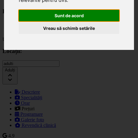
relevante pentru dvs
.
Locații:
Sunt de acord
Adulți
Vreau să schimb setările
Kids
Ultima actualizare: 10.06.2025
Locații:
Adulți
Descriere
Specialități
Orar
Prețuri
Programare
Galerie foto
Revendică clinică
4.9